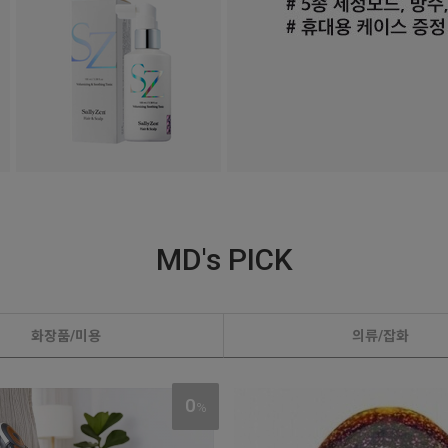
1
2
MD's PICK
화장품/미용
의류/잡화
0
%