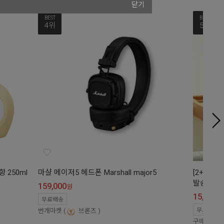
닫기
BEST
BEST
4위
5위
 250ml
마샬 메이저5 헤드폰 Marshall major5
[2+2] 
발송)
159,000
원
15,900
원
무료배송
무료배송
번개마켓
브론즈
구매
1