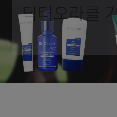
닥터오라클 기
1
2
3
4
5
6
7
8
9
10
11
12