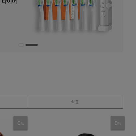
식품
0
0
%
%