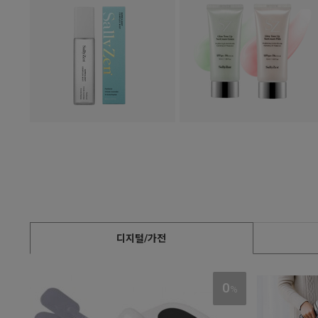
디지털/가전
0
%