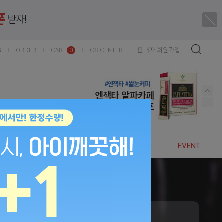
G
ORDER
CART
CS CENTER
판매자 회원가입
0
NEW
BEST
BRANDS
EVENT