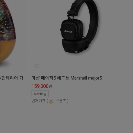
등/인테리어 가
마샬 메이저5 헤드폰 Marshall major5
159,000
원
무료배송
번개마켓
브론즈