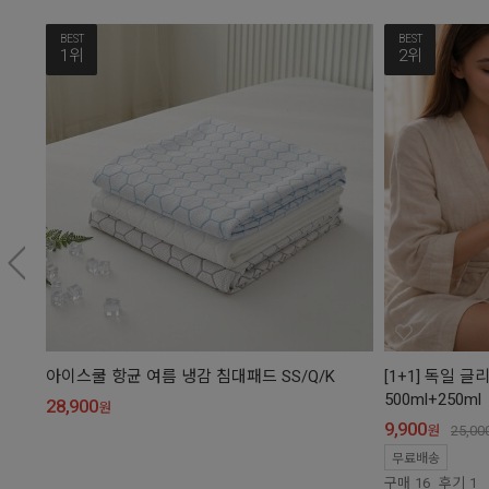
BEST
BEST
1위
2위
아이스쿨 항균 여름 냉감 침대패드 SS/Q/K
[1+1] 독일
500ml+250ml
28,900
원
9,900
원
25,00
무료배송
구매
16
후기
1