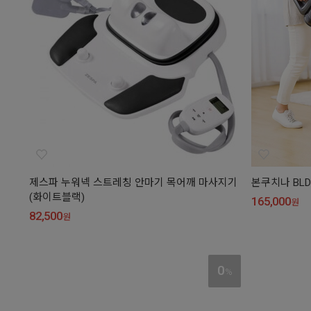
제스파 누워넥 스트레칭 안마기 목어깨 마사지기
본쿠치나 BLD
(화이트블랙)
165,000
원
82,500
원
0
%