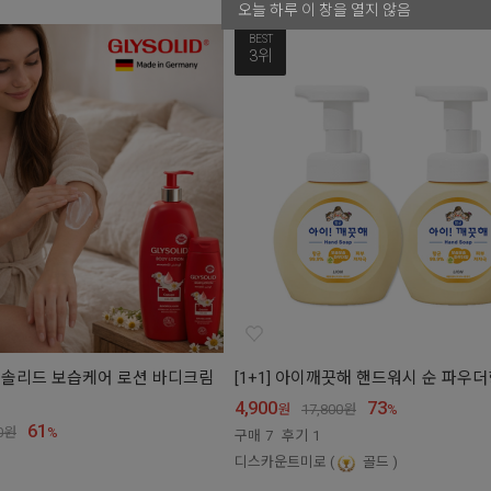
오늘 하루 이 창을 열지 않음
BEST
3위
 글리솔리드 보습케어 로션 바디크림
[1+1] 아이깨끗해 핸드워시 순 파우더향
4,900
73
원
17,800
원
%
61
0
원
%
구매
7
후기
1
디스카운트미로
골드