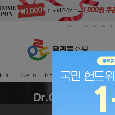
LOGIN
JOIN
MY SHOPPIN
Next
Previous
테리어
식품/유아동
디지털/가전
스포츠/레저
건강/생활
50%
GET UP TO
OFF