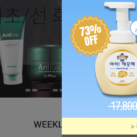
초/선 화장품 16
#굿바이2025 #BB크림 #선블록 #영양세럼 #비타민앰플
GOTO SHOP
GOTO SHOP
WEEKLY BEST 10