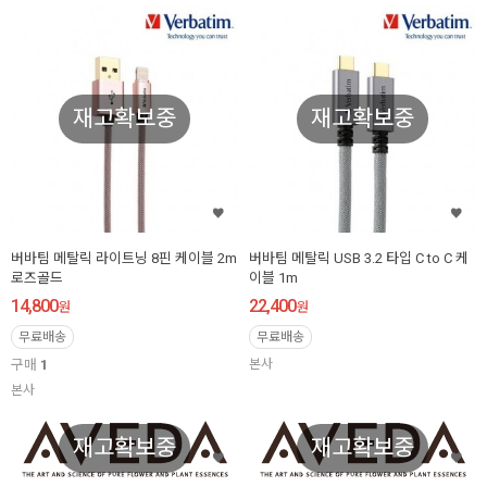
재고확보중
재고확보중
버바팀 메탈릭 라이트닝 8핀 케이블 2m
버바팀 메탈릭 USB 3.2 타입 C to C 케
로즈골드
이블 1m
14,800
22,400
원
원
무료배송
무료배송
구매
1
본사
본사
재고확보중
재고확보중