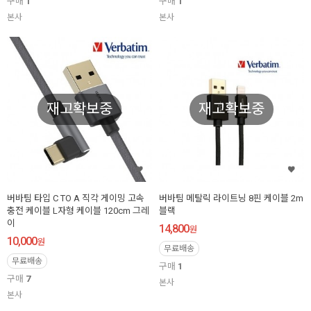
구매
1
구매
1
본사
본사
재고확보중
재고확보중
버바팀 타입 C TO A 직각 게이밍 고속
버바팀 메탈릭 라이트닝 8핀 케이블 2m
충전 케이블 L자형 케이블 120cm 그레
블랙
이
14,800
원
10,000
원
무료배송
무료배송
구매
1
구매
7
본사
본사