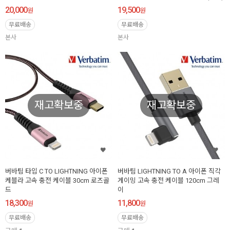
20,000
19,500
원
원
무료배송
무료배송
본사
본사
재고확보중
재고확보중
버바팀 타입 C TO LIGHTNING 아이폰
버바팀 LIGHTNING TO A 아이폰 직각
케블라 고속 충전 케이블 30cm 로즈골
게이밍 고속 충전 케이블 120cm 그레
드
이
18,300
11,800
원
원
무료배송
무료배송