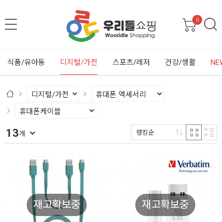
0
식품/유아동
디지털/가전
스포츠/레저
건강/생활
NE
13
랭킹순
개
재고확보중
재고확보중