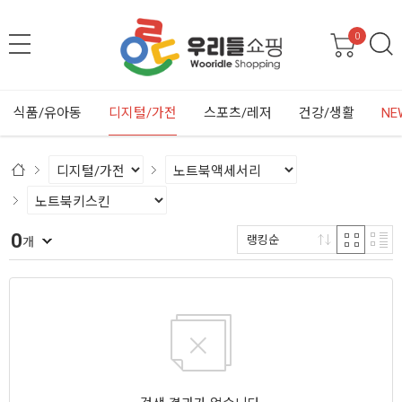
0
식품/유아동
디지털/가전
스포츠/레저
건강/생활
NE
0
랭킹순
개