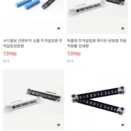
사각콤보 간편부칙 심플 주차알림판 주
퍼즐형 주차알림판 화이트 번호판 자동
차알림번호판
차용품 안내판
7,510
7,510
원
원
본사
본사