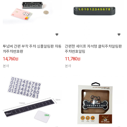
투넘버 간편 부착 주차 심플알림판 자동
간편한 세이프 자석형 클릭주차알림판
차주차번호판
주차번호알림
14,760
11,780
원
원
본사
본사