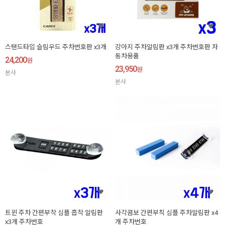
스탠드타입 슬림우드 주차번호판 x3개
강아지 주차알림판 x3개 주차번호판 자
동차용품
24,200
원
23,950
원
본사
본사
트윈 주차 간편부착 심플 흡착 알림판
사각콤보 간편부칙 심플 주차알림판 x4
x3개 주차번호
개 주차번호