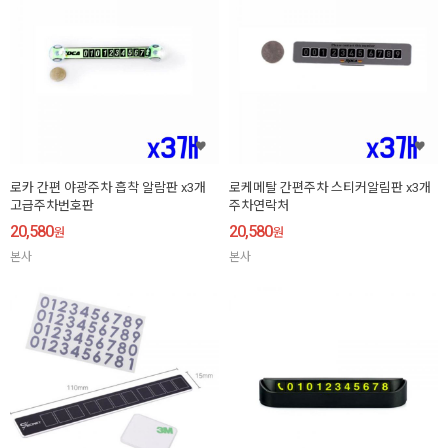
로카 간편 야광주차 흡착 알람판 x3개
로케메탈 간편주차 스티커알림판 x3개
고급주차번호판
주차연락처
20,580
20,580
원
원
본사
본사