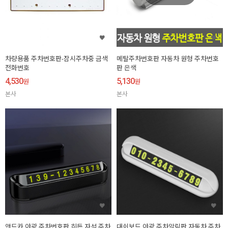
차량용품 주차번호판-잠시주차중 금색
메탈주차번호판 자동차 원형 주차번호
전화번호
판 은색
4,530
5,130
원
원
본사
본사
앤드카 야광 주차번호판 히든 자석 주차
대쉬보드 야광 주차알림판 자동차 주차