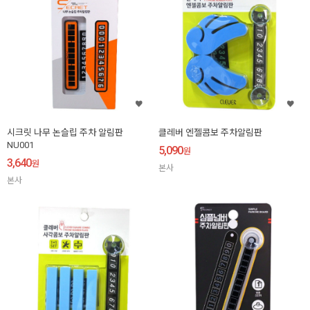
시크릿 나무 논슬립 주차 알림판
클레버 엔젤콤보 주차알림판
NU001
5,090
원
3,640
원
본사
본사