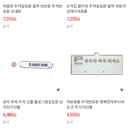
퍼즐형 주차알림판 블랙 번호판 주차번
숫자칩 블럭형 주차알림판 블랙 자동차
호판 안내판
인테리어용품
7,510
7,250
원
원
본사
본사
로카 루체 주차 심플 홀로그램알림판 남
차량용품 주차번호판-행복한하루되세
자친구선물
요 은색 신차선물
6,480
4,530
원
원
본사
본사