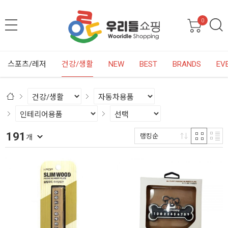
0
스포츠/레저
건강/생활
NEW
BEST
BRANDS
EV
191
랭킹순
개