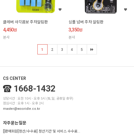
클레버 사각콤보 주차알림판
심플 넘버 주차 알림판
4,450
3,350
원
원
본사
본사
1
2
3
4
5
CS CENTER
1668-1432
상담시간 : 오전 10시 - 오후 5시 (토,일, 공휴일 휴무)
점심시간 : 오후 1시 - 오후 2시
master@wooridle.co.kr
자주묻는질문
[[판매회원]정산/수수료] 정산기간 및 서비스 수수료...