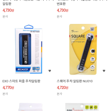
알림판
번호판
4,730
4,730
원
원
본사
본사
EXO 스마트 퍼즐 주차알림판
스퀘어 주차 알림판 NU010
4,770
4,720
원
원
본사
본사