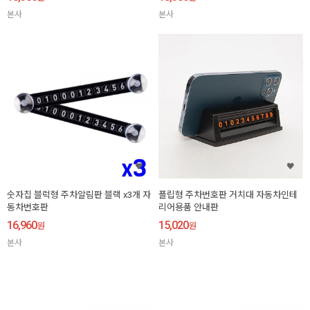
본사
본사
숫자칩 블럭형 주차알림판 블랙 x3개 자
플립형 주차번호판 거치대 자동차인테
동차번호판
리어용품 안내판
16,960
15,020
원
원
본사
본사