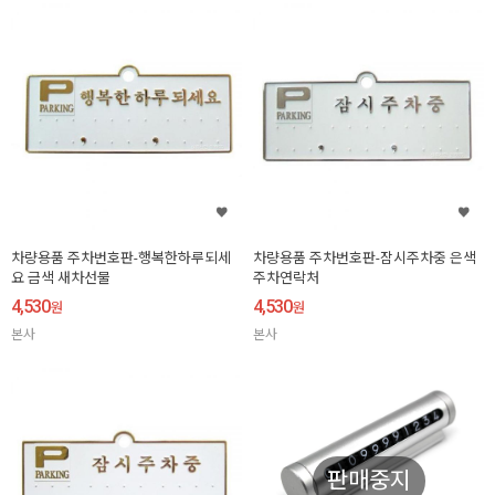
차량용품 주차번호판-행복한하루되세
차량용품 주차번호판-잠시주차중 은색
요 금색 새차선물
주차연락처
4,530
4,530
원
원
본사
본사
판매중지