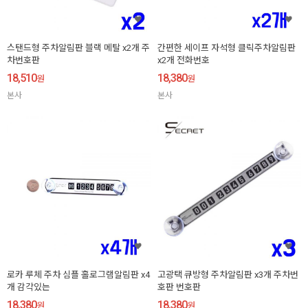
스탠드형 주차알림판 블랙 메탈 x2개 주
간편한 세이프 자석형 클릭주차알림판
차번호판
x2개 전화번호
18,510
18,380
원
원
본사
본사
로카 루체 주차 심플 홀로그램알림판 x4
고광택 큐방형 주차알림판 x3개 주차번
개 감각있는
호판 번호판
18,380
18,380
원
원