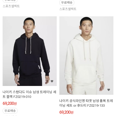
무료배송
스포츠셀렉트
스포츠셀렉트
나이키 스탠다드 이슈 남성 트레이닝 세
트 블랙 FZ0219-010
나이키 공식라인명 타겟 남성 품목 트레
69,200
원
이닝 세트 or 후드티 FZ0219-133
무료배송
69,200
원