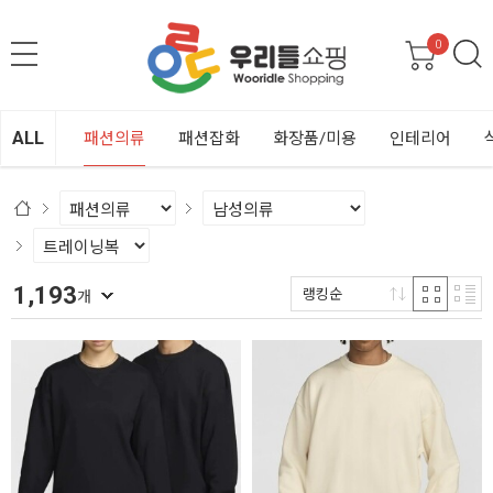
0
ALL
패션의류
패션잡화
화장품/미용
인테리어
1,193
랭킹순
개