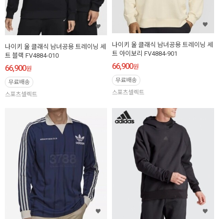
나이키 울 클래식 남녀공용 트레이닝 세
나이키 울 클래식 남녀공용 트레이닝 세
트 아이보리 FV4884-901
트 블랙 FV4884-010
66,900
원
66,900
원
무료배송
무료배송
스포츠셀렉트
스포츠셀렉트