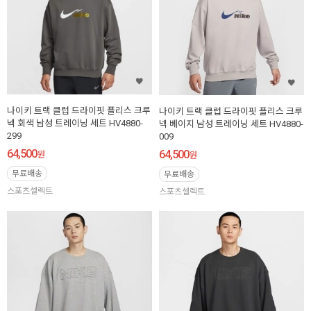
나이키 트랙 클럽 드라이핏 플리스 크루
나이키 트랙 클럽 드라이핏 플리스 크루
넥 회색 남성 트레이닝 세트 HV4880-
넥 베이지 남성 트레이닝 세트 HV4880-
299
009
64,500
64,500
원
원
무료배송
무료배송
스포츠셀렉트
스포츠셀렉트