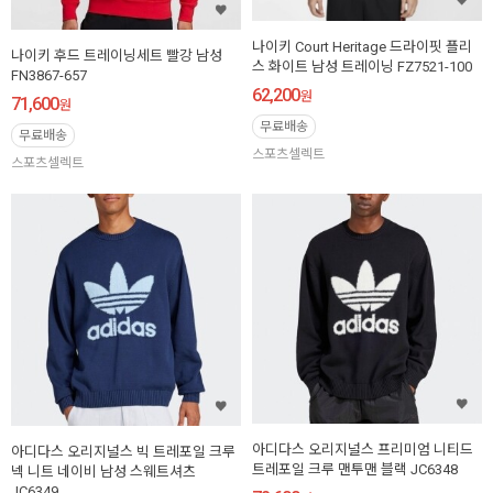
나이키 Court Heritage 드라이핏 플리
나이키 후드 트레이닝세트 빨강 남성
스 화이트 남성 트레이닝 FZ7521-100
FN3867-657
62,200
원
71,600
원
무료배송
무료배송
스포츠셀렉트
스포츠셀렉트
아디다스 오리지널스 프리미엄 니티드
아디다스 오리지널스 빅 트레포일 크루
트레포일 크루 맨투맨 블랙 JC6348
넥 니트 네이비 남성 스웨트셔츠
JC6349