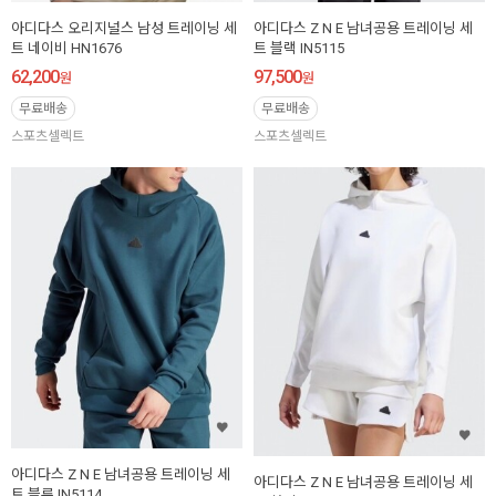
아디다스 오리지널스 남성 트레이닝 세
아디다스 Z N E 남녀공용 트레이닝 세
트 네이비 HN1676
트 블랙 IN5115
62,200
97,500
원
원
무료배송
무료배송
스포츠셀렉트
스포츠셀렉트
아디다스 Z N E 남녀공용 트레이닝 세
아디다스 Z N E 남녀공용 트레이닝 세
트 블루 IN5114