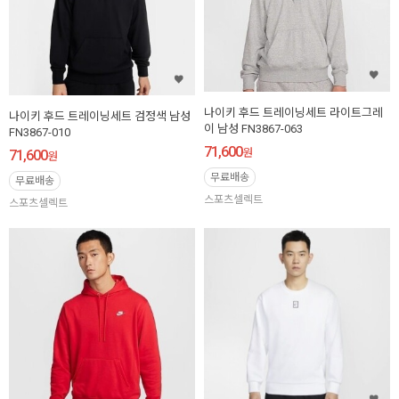
나이키 후드 트레이닝세트 라이트그레
나이키 후드 트레이닝세트 검정색 남성
이 남성 FN3867-063
FN3867-010
71,600
원
71,600
원
무료배송
무료배송
스포츠셀렉트
스포츠셀렉트