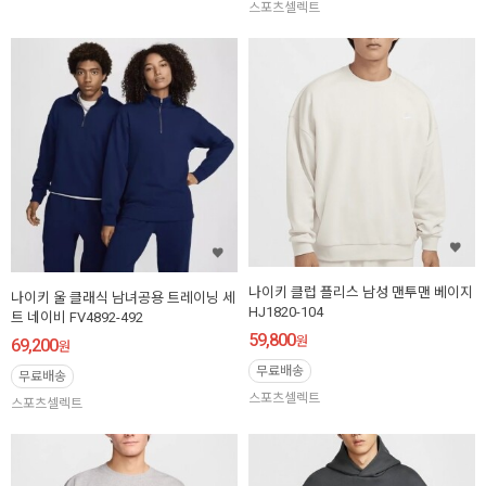
스포츠셀렉트
나이키 클럽 플리스 남성 맨투맨 베이지
나이키 울 클래식 남녀공용 트레이닝 세
HJ1820-104
트 네이비 FV4892-492
59,800
원
69,200
원
무료배송
무료배송
스포츠셀렉트
스포츠셀렉트