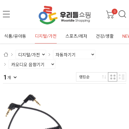
0
식품/유아동
디지털/가전
스포츠/레저
건강/생활
NE
1
랭킹순
개