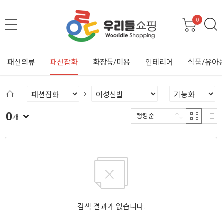
0
패션의류
패션잡화
화장품/미용
인테리어
식품/유아
0
랭킹순
개
검색 결과가 없습니다.