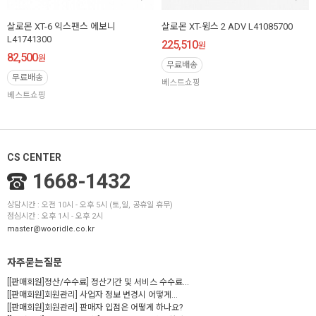
살로몬 XT-6 익스팬스 에보니
살로몬 XT-윙스 2 ADV L41085700
L41741300
225,510
원
82,500
원
무료배송
무료배송
베스트쇼핑
베스트쇼핑
CS CENTER
1668-1432
상담시간 : 오전 10시 - 오후 5시 (토,일, 공휴일 휴무)
점심시간 : 오후 1시 - 오후 2시
master@wooridle.co.kr
자주묻는질문
[[판매회원]정산/수수료] 정산기간 및 서비스 수수료...
[[판매회원]회원관리] 사업자 정보 변경시 어떻게...
[[판매회원]회원관리] 판매자 입점은 어떻게 하나요?