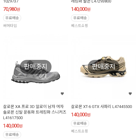
1029737
레킹화 팔콘 L47293800
70,980
140,000
원
원
무료배송
무료배송
써머타임
베스트쇼핑
판매중지
판매중지
살로몬 XA 프로 3D 알로이 남자 여자
살로몬 XT-6 GTX 사파리 L47445500
솔로몬 신발 운동화 트레킹화 스니커즈
140,000
원
L41617500
무료배송
140,000
원
베스트쇼핑
무료배송