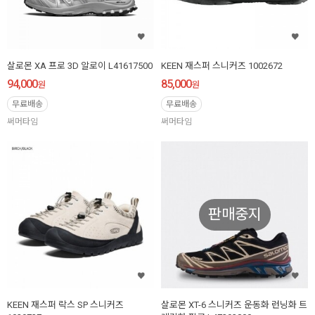
살로몬 XA 프로 3D 알로이 L41617500
KEEN 재스퍼 스니커즈 1002672
94,000
85,000
원
원
무료배송
무료배송
써머타임
써머타임
판매중지
KEEN 재스퍼 락스 SP 스니커즈
살로몬 XT-6 스니커즈 운동화 런닝화 트