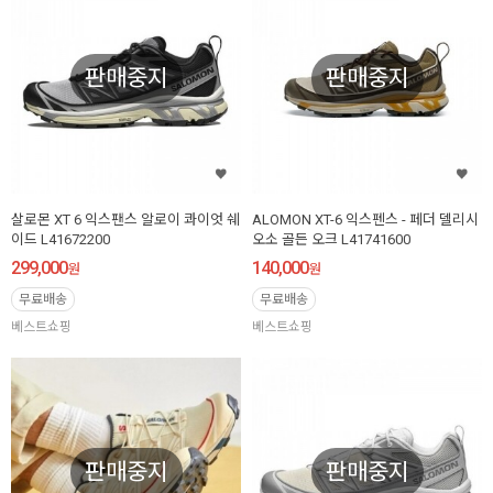
판매중지
판매중지
살로몬 XT 6 익스팬스 알로이 콰이엇 쉐
ALOMON XT-6 익스펜스 - 페더 델리시
이드 L41672200
오소 골든 오크 L41741600
299,000
140,000
원
원
무료배송
무료배송
베스트쇼핑
베스트쇼핑
판매중지
판매중지