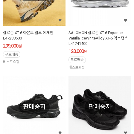
살로몬 XT-6 아몬드 밀크 에게안
SALOMON 살로몬 XT-6 Expanse
L47288500
Vanilla IceWhiteAlloy XT-6 익스팬스
L41741400
299,000
원
120,000
원
무료배송
무료배송
베스트쇼핑
베스트쇼핑
판매중지
판매중지