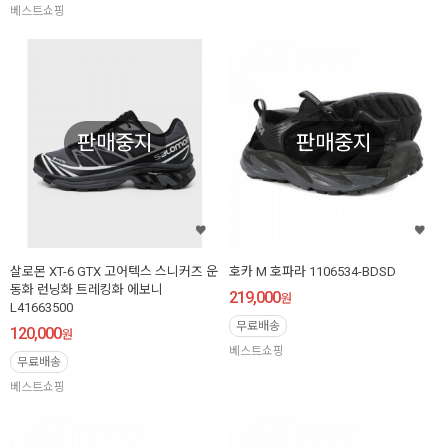
베스트쇼핑
판매중지
판매중지
살로몬 XT-6 GTX 고어텍스 스니커즈 운
호카 M 호파라 1106534-BDSD
동화 런닝화 트레킹화 에보니
219,000
원
L41663500
무료배송
120,000
원
베스트쇼핑
무료배송
베스트쇼핑