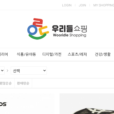
LOGIN
JOIN
MY SHOPPIN
Next
Previous
테리어
식품/유아동
디지털/가전
스포츠/레저
건강/생활
평많은순
판매량순