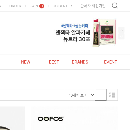
G
ORDER
CART
CS CENTER
판매자 회원가입
0
NEW
BEST
BRANDS
EVENT