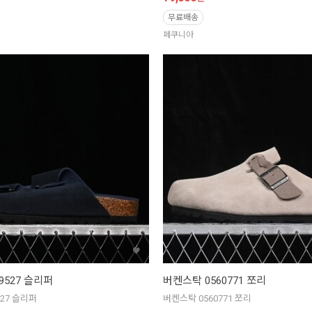
무료배송
페쿠니아
9527 슬리퍼
버켄스탁 0560771 쪼리
527 슬리퍼
버켄스탁 0560771 쪼리