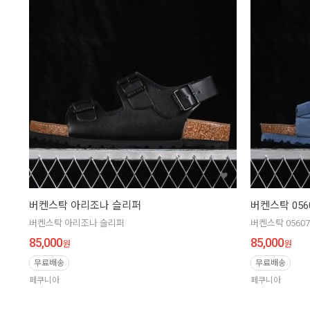
버켄스탁 아리조나 슬리퍼
버켄스탁 056
버켄스탁 아리조나 슬리퍼
버켄스탁 0560
85,000
85,000
원
원
무료배송
무료배송
페쿠니아
페쿠니아