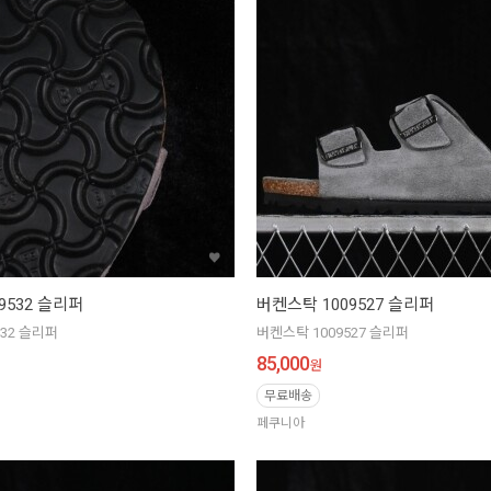
9532 슬리퍼
버켄스탁 1009527 슬리퍼
532 슬리퍼
버켄스탁 1009527 슬리퍼
85,000
원
무료배송
페쿠니아