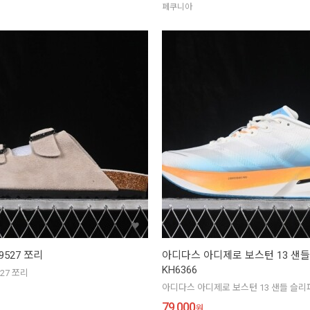
페쿠니아
9527 쪼리
아디다스 아디제로 보스턴 13 샌
KH6366
27 쪼리
아디다스 아디제로 보스턴 13 샌들 슬리퍼
79,000
원