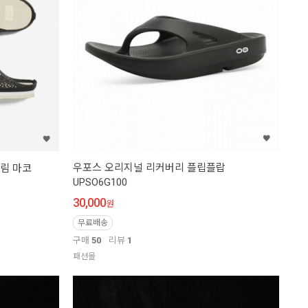
우포스 오리지널 리커버리 플립플랍
크림 마코
UPSO6G100
30,000
원
무료배송
구매
50
리뷰
1
패션몰