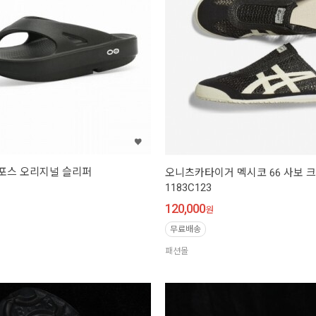
우포스 오리지널 슬리퍼
오니츠카타이거 멕시코 66 사보 
1183C123
120,000
원
무료배송
패션몰