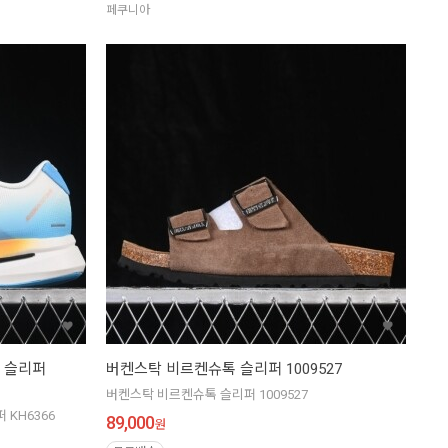
페쿠니아
들 슬리퍼
버켄스탁 비르켄슈톡 슬리퍼 1009527
버켄스탁 비르켄슈톡 슬리퍼 1009527
 KH6366
89,000
원