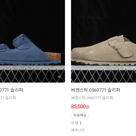
0771 슬리퍼
버켄스탁 0560771 슬리퍼
771 슬리퍼
버켄스탁 0560771 슬리퍼
85,000
원
무료배송
구매
1
페쿠니아