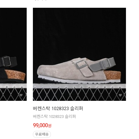
버켄스탁 1028323 슬리퍼
버켄스탁 1028323 슬리퍼
99,000
원
무료배송