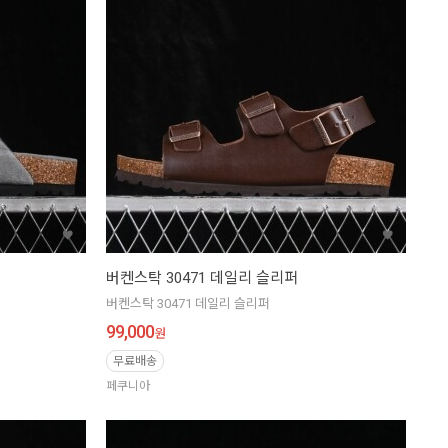
버켄스탁 30471 데일리 슬리퍼
버켄스탁 30471 데일리 슬리퍼
99,000
원
무료배송
페쿠니아