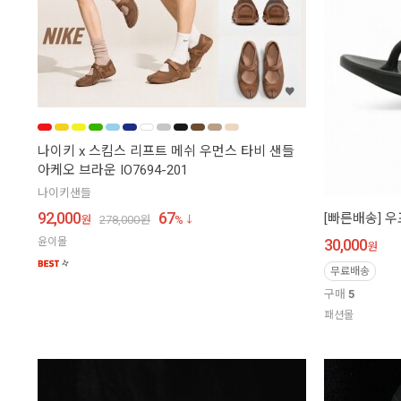
나이키 x 스킴스 리프트 메쉬 우먼스 타비 샌들
아케오 브라운 IO7694-201
나이키샌들
92,000
67
[빠른배송] 
원
278,000
원
%
윤이몰
30,000
원
무료배송
구매
5
패션몰