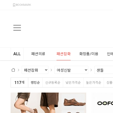
검색
BOOKMARK
ALL
패션의류
패션잡화
화장품/미용
인
117
개
랭킹순
신규등록순
낮은가격순
높은가격순
상품