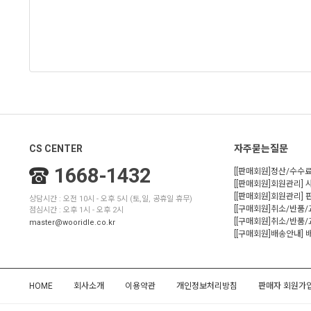
CS CENTER
자주묻는질문
1668-1432
[[판매회원]정산/수수료
[[판매회원]회원관리] 
[[판매회원]회원관리]
상담시간 : 오전 10시 - 오후 5시 (토,일, 공휴일 휴무)
[[구매회원]취소/반품
점심시간 : 오후 1시 - 오후 2시
[[구매회원]취소/반품/
master@wooridle.co.kr
[[구매회원]배송안내]
HOME
회사소개
이용약관
개인정보처리방침
판매자 회원가