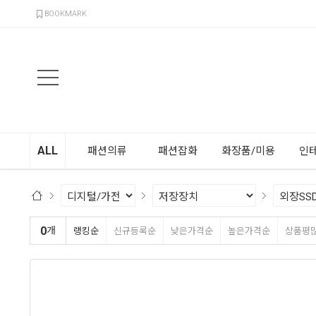
검색
BOOKMARK
ALL
패션의류
패션잡화
화장품/미용
인
0
개
랭킹순
신규등록순
낮은가격순
높은가격순
상품평