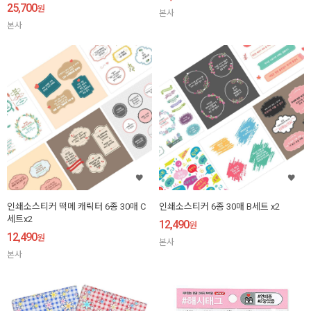
25,700
원
본사
본사
인쇄소스티커 떡메 캐릭터 6종 30매 C
인쇄소스티커 6종 30매 B세트 x2
세트x2
12,490
원
12,490
원
본사
본사