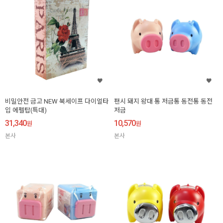
비밀안전 금고 NEW 북세이프 다이얼타
팬시 돼지 왕대 통 저금통 동전통 동전
입 에펠탑(특대)
저금
31,340
10,570
원
원
본사
본사