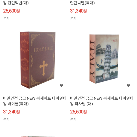
입 런던빅벤(대)
런던빅벤(특대)
25,600
31,340
원
원
본사
본사
비밀안전 금고 NEW 북세이프 다이얼타
비밀안전 금고 NEW 북세이프 다이얼타
입 바이블(특대)
입 피사탑 (대)
31,340
25,600
원
원
본사
본사