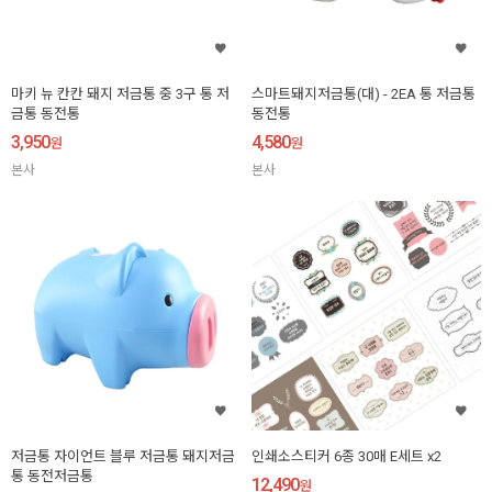
마키 뉴 칸칸 돼지 저금통 중 3구 통 저
스마트돼지저금통(대) - 2EA 통 저금통
금통 동전통
동전통
3,950
4,580
원
원
본사
본사
저금통 자이언트 블루 저금통 돼지저금
인쇄소스티커 6종 30매 E세트 x2
통 동전저금통
12,490
원