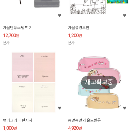
가을단풍스탬프-2
가을풍경도안
12,700
1,200
원
원
본사
본사
재고확보중
캘리그라피 편지지
몽알몽알 라운드필통
1,000
4,920
원
원