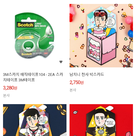
3M스카치 매직테이프104 - 2EA 스카
남치니 천사 박스카드
치테이프 3M테이프
2,750
원
3,280
원
본사
본사