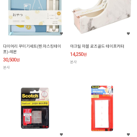
다이어리 꾸미기세트(펜.마스킹테이
아크릴 마블 로즈골드 테이프커터
프)-레몬
14,250
원
30,500
원
본사
본사