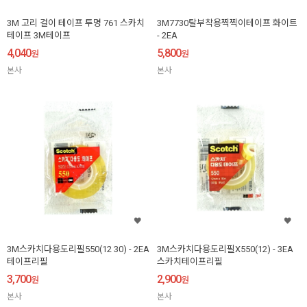
3M 고리 걸이 테이프 투명 761 스카치
3M7730탈부착용찍찍이테이프 화이트
테이프 3M테이프
- 2EA
4,040
5,800
원
원
본사
본사
3M스카치다용도리필550(12 30) - 2EA
3M스카치다용도리필X550(12) - 3EA
테이프리필
스카치테이프리필
3,700
2,900
원
원
본사
본사