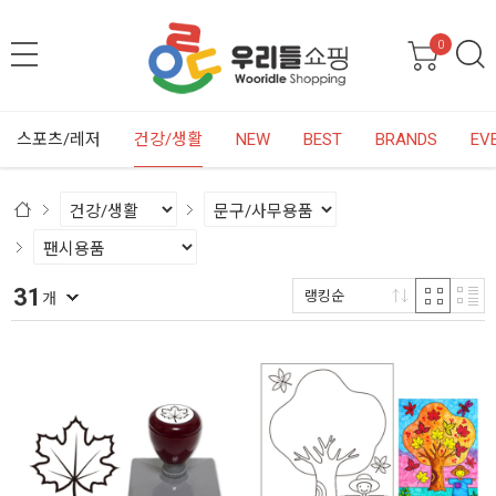
0
스포츠/레저
건강/생활
NEW
BEST
BRANDS
EV
31
랭킹순
개