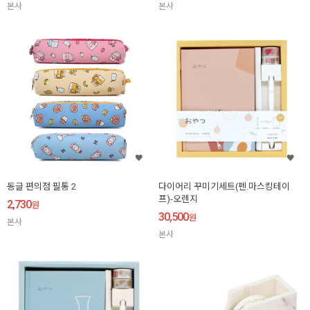
본사
본사
동글 편의점 필통 2
다이어리 꾸미기세트(펜.마스킹테이
프)-오렌지
2,730
원
30,500
원
본사
본사