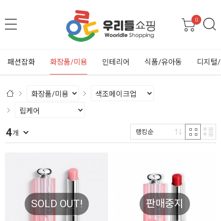
0
패션잡화
화장품/미용
인테리어
식품/유아동
디지털
4
랭킹순
개
SOLD OUT!
판매중지