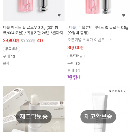
디올 어딕트 립 글로우 3.2g (001 핑
디올
디올뷰티 어딕트 립 글로우 3.5g
크/004 코랄) / 유통기한 26년 6월까지
(쇼핑백 증정)
29,800
41
오픈기념 초특가 이벤트~~!!
원
50,000
원
%
30,000
원
무료배송
무료배송
구매
13
본사
구매
30
클래식샵
재고확보중
재고확보중