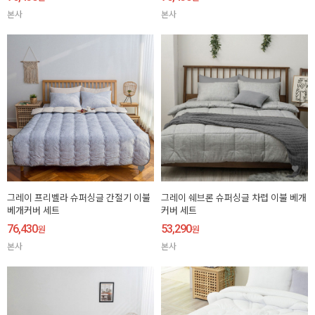
본사
본사
그레이 프리벨라 슈퍼싱글 간절기 이불
그레이 쉐브론 슈퍼싱글 차렵 이불 베개
베개커버 세트
커버 세트
76,430
53,290
원
원
본사
본사