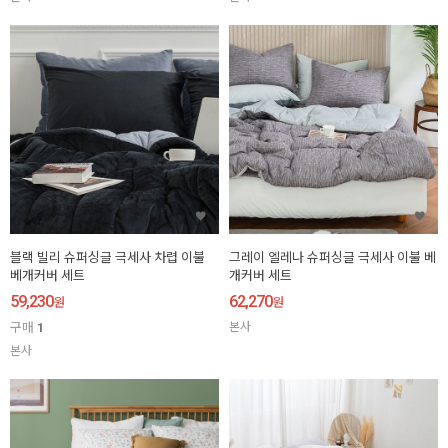
블랙 빌리 슈퍼싱글 극세사 차렵 이불
그레이 엘레나 슈퍼싱글 극세사 이불 베
베개커버 세트
개커버 세트
59,230
62,270
원
원
구매
1
본사
본사