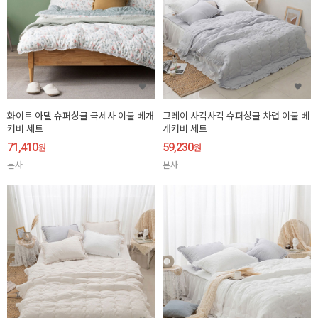
화이트 아델 슈퍼싱글 극세사 이불 베개
그레이 사각사각 슈퍼싱글 차렵 이불 베
커버 세트
개커버 세트
71,410
59,230
원
원
본사
본사