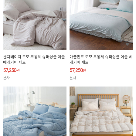
샌디베이지 모모 무봉제 슈퍼싱글 이불
애플민트 모모 무봉제 슈퍼싱글 이불 베
베개커버 세트
개커버 세트
57,250
57,250
원
원
본사
본사