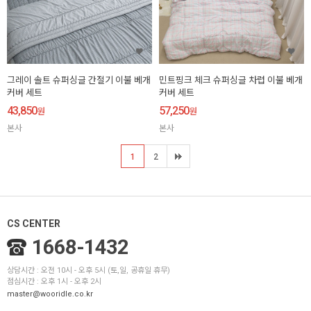
그레이 솔트 슈퍼싱글 간절기 이불 베개
민트핑크 체크 슈퍼싱글 차렵 이불 베개
커버 세트
커버 세트
43,850
57,250
원
원
본사
본사
1
2
CS CENTER
1668-1432
상담시간 : 오전 10시 - 오후 5시 (토,일, 공휴일 휴무)
점심시간 : 오후 1시 - 오후 2시
master@wooridle.co.kr