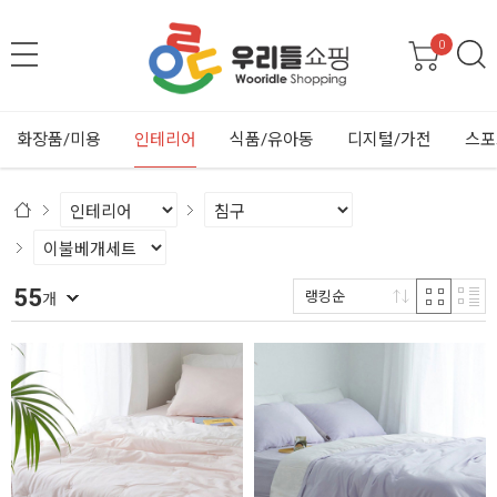
0
화장품/미용
인테리어
식품/유아동
디지털/가전
스포
55
랭킹순
개