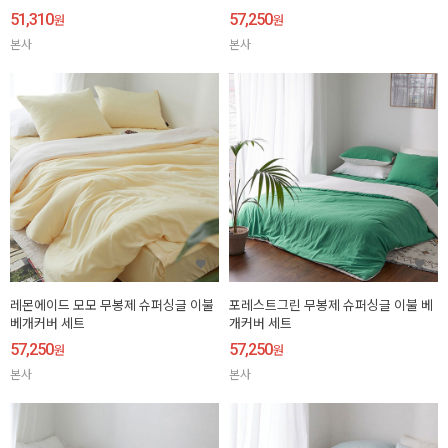
51,310
57,250
원
원
본사
본사
레몬에이드 모모 무봉제 슈퍼싱글 이불
포레스트그린 무봉제 슈퍼싱글 이불 베
베개커버 세트
개커버 세트
57,250
57,250
원
원
본사
본사