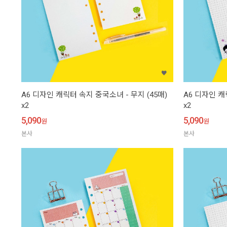
A6 디자인 캐릭터 속지 중국소녀 - 무지 (45매)
A6 디자인 캐
x2
x2
5,090
5,090
원
원
본사
본사