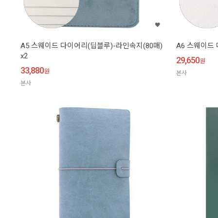
A5 스웨이드 다이어리(딥블루)-라인속지(80매)
A6 스웨이드 
x2
29,650
원
33,880
원
본사
본사