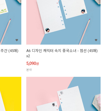
주간 (45매)
A6 디자인 캐릭터 속지 중국소녀 - 점선 (45매)
x2
5,090
원
본사