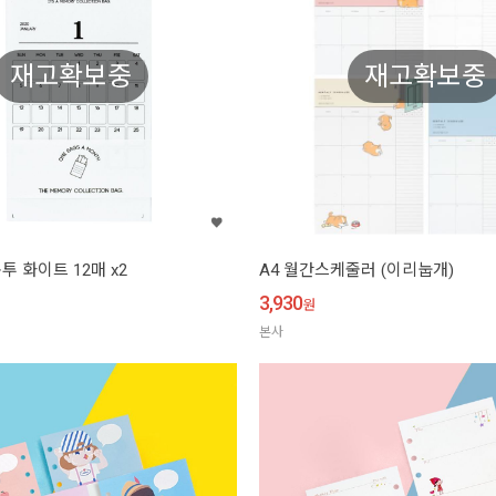
재고확보중
재고확보중
 화이트 12매 x2
A4 월간스케줄러 (이리눕개)
3,930
원
본사