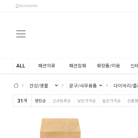
검색
BOOKMARK
ALL
패션의류
패션잡화
화장품/미용
인
31
개
랭킹순
신규등록순
낮은가격순
높은가격순
상품