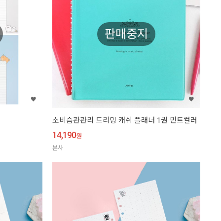
판매중지
소비습관관리 드리밍 캐쉬 플래너 1권 민트컬러
14,190
원
본사