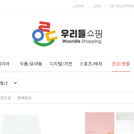
LOGIN
JOIN
MY SHOPPIN
Next
Previous
테리어
식품/유아동
디지털/가전
스포츠/레저
건강/생활
평많은순
판매량순