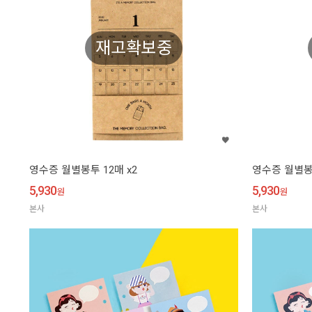
재고확보중
영수증 월별봉투 12매 x2
영수증 월별봉투
5,930
5,930
원
원
본사
본사