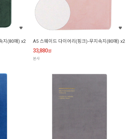
지(80매) x2
A5 스웨이드 다이어리(핑크)-무지속지(80매) x2
33,880
원
본사