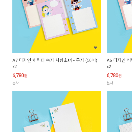
A7 디자인 캐릭터 속지 사탕소녀 - 무지 (50매)
A6 디자인 캐
x2
x2
6,780
6,780
원
원
본사
본사