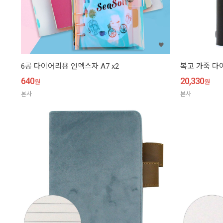
6공 다이어리용 인덱스자 A7 x2
복고 가죽 다이
640
20,330
원
원
본사
본사