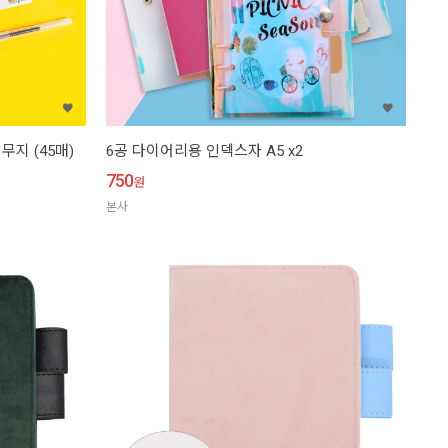
무지 (45매)
6공 다이어리용 인덱스자 A5 x2
750
원
본사