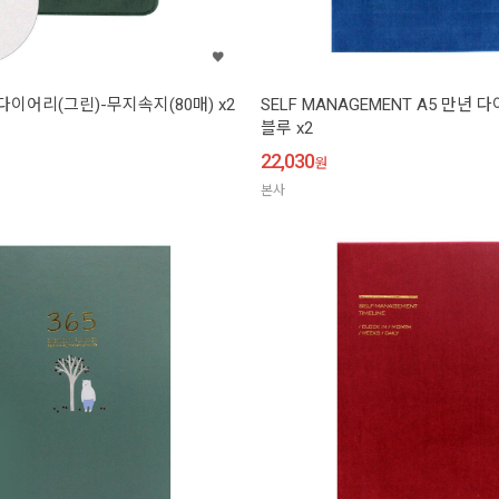
다이어리(그린)-무지속지(80매) x2
SELF MANAGEMENT A5 만년 다
블루 x2
22,030
원
본사