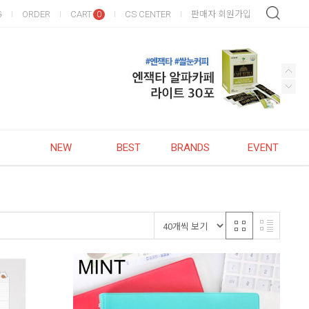
G
ORDER
CART
CS CENTER
판매자 회원가입
0
NEW
BEST
BRANDS
EVENT