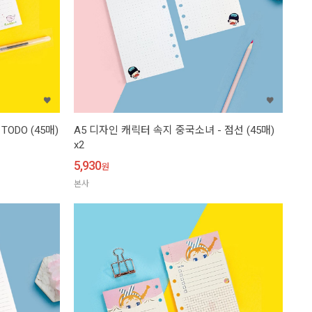
ODO (45매)
A5 디자인 캐릭터 속지 중국소녀 - 점선 (45매)
x2
5,930
원
본사