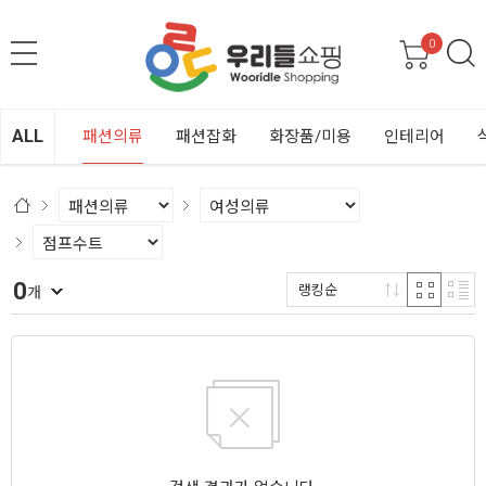
0
ALL
패션의류
패션잡화
화장품/미용
인테리어
0
랭킹순
개