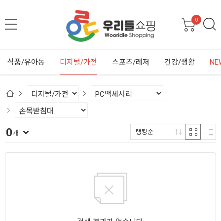
0
식품/유아동
디지털/가전
스포츠/레저
건강/생활
NE
0
랭킹순
개