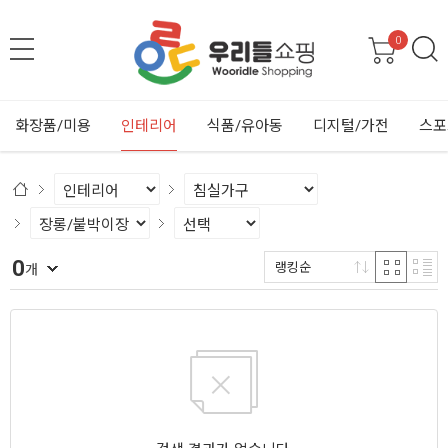
0
화장품/미용
인테리어
식품/유아동
디지털/가전
스포
0
랭킹순
개