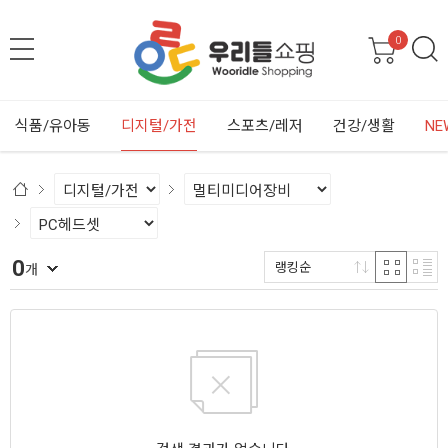
0
식품/유아동
디지털/가전
스포츠/레저
건강/생활
NE
0
랭킹순
개