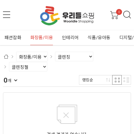
0
패션잡화
화장품/미용
인테리어
식품/유아동
디지털
0
랭킹순
개