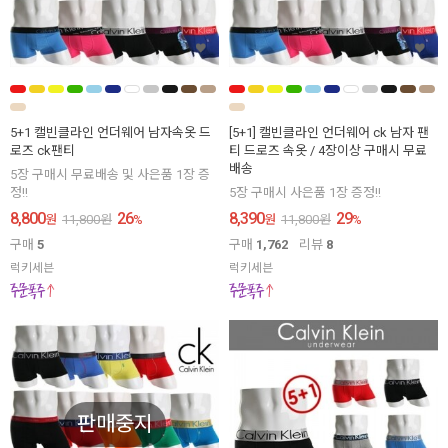
5+1 캘빈클라인 언더웨어 남자속옷 드
[5+1] 캘빈클라인 언더웨어 ck 남자 팬
로즈 ck팬티
티 드로즈 속옷 / 4장이상 구매시 무료
배송
5장 구매시 무료배송 및 사은품 1장 증
정!!
5장 구매시 사은품 1장 증정!!
8,800
26
8,390
29
원
11,800
원
%
원
11,800
원
%
구매
5
구매
1,762
리뷰
8
럭키세븐
럭키세븐
판매중지