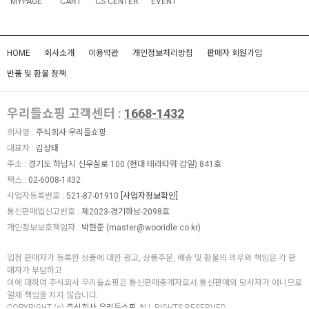
MYPAGE
CART
CS CENTER
EVENT
HOME
회사소개
이용약관
개인정보처리방침
판매자 회원가입
반품 및 환불 정책
우리들쇼핑 고객센터 :
1668-1432
회사명 :
주식회사 우리들쇼핑
대표자 :
김상태
주소 :
경기도 하남시 신우실로 100 (현대 테라타워 감일) 841호
팩스 :
02-6008-1432
사업자등록번호 :
521-87-01910
[사업자정보확인]
통신판매업신고번호 :
제2023-경기하남-2098호
개인정보보호책임자 :
박현준 (
master@wooridle.co.kr
)
입점 판매자가 등록한 상품에 대한 광고, 상품주문, 배송 및 환불의 의무와 책임은 각 판
매자가 부담하고
이에 대하여 주식회사 우리들쇼핑은 통신판매중개자로서 통신판매의 당사자가 아니므로
일체 책임을 지지 않습니다.
COPYRIGHT (c)
주식회사 우리들쇼핑
ALL RIGHTS RESERVED.