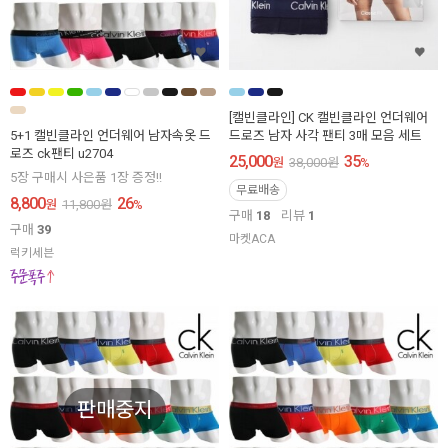
[캘빈클라인] CK 캘빈클라인 언더웨어
5+1 캘빈클라인 언더웨어 남자속옷 드
드로즈 남자 사각 팬티 3매 모음 세트
로즈 ck팬티 u2704
25,000
35
원
38,000
원
%
5장 구매시 사은품 1장 증정!!
무료배송
8,800
26
원
11,800
원
%
구매
18
리뷰
1
구매
39
마켓ACA
럭키세븐
판매중지