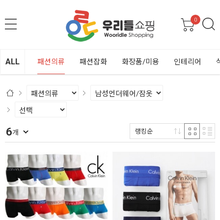
0
ALL
패션의류
패션잡화
화장품/미용
인테리어
6
랭킹순
개