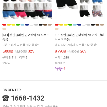
[5+1] 캘빈클라인 언더웨어 ck 드로즈
5+1 캘빈클라인 언더웨어 ck 남자 팬티
속옷
드로즈 속옷
5장 구매시 사은품 1장 증정!!
팬티 5장 구매시 사은품 1장 증정!
8,800
32
8,790
26
원
12,800
원
%
원
11,800
원
%
구매
3,711
리뷰
5
구매
1,248
굿타임
럭키세븐
CS CENTER
1668-1432
상담시간 : 오전 10시 - 오후 5시 (토,일, 공휴일 휴무)