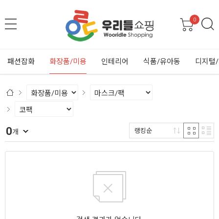
0
패션잡화
화장품/미용
인테리어
식품/유아동
디지털
0
랭킹순
개