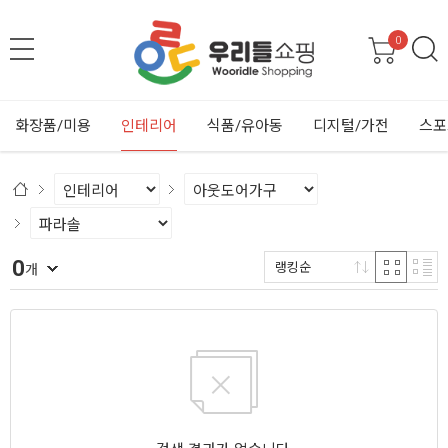
0
화장품/미용
인테리어
식품/유아동
디지털/가전
스포
0
랭킹순
개