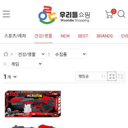
0
스포츠/레저
건강/생활
NEW
BEST
BRANDS
EV
1
랭킹순
개