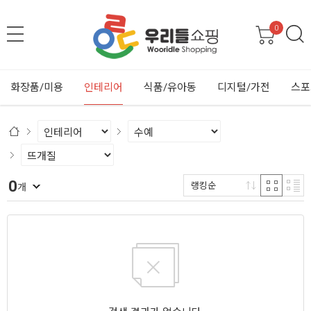
0
화장품/미용
인테리어
식품/유아동
디지털/가전
스포
0
랭킹순
개