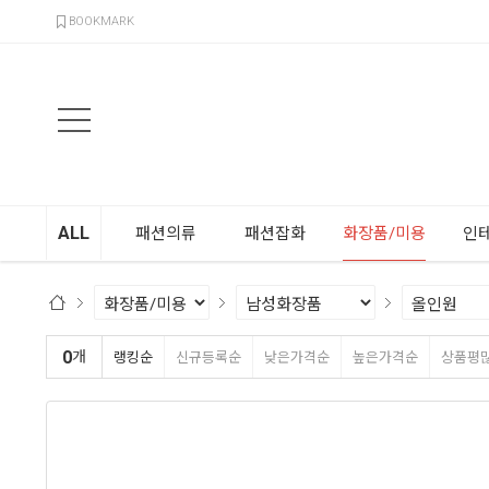
검색
BOOKMARK
ALL
패션의류
패션잡화
화장품/미용
인
0
개
랭킹순
신규등록순
낮은가격순
높은가격순
상품평