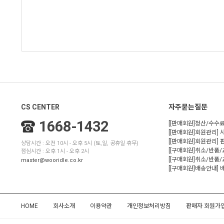
CS CENTER
자주묻는질문
1668-1432
[[판매회원]정산/수수료
[[판매회원]회원관리] 
[[판매회원]회원관리]
상담시간 : 오전 10시 - 오후 5시 (토,일, 공휴일 휴무)
[[구매회원]취소/반품
점심시간 : 오후 1시 - 오후 2시
[[구매회원]취소/반품/
master@wooridle.co.kr
[[구매회원]배송안내]
HOME
회사소개
이용약관
개인정보처리방침
판매자 회원가