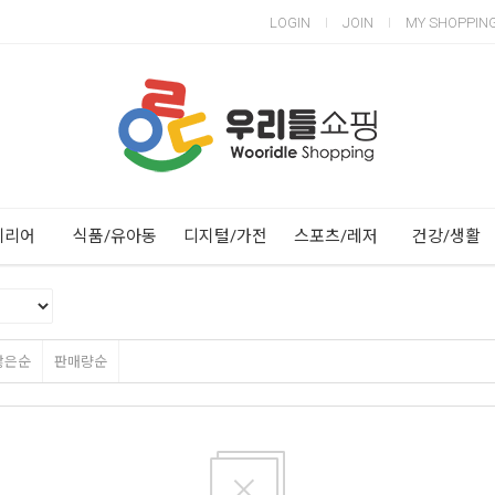
LOGIN
JOIN
MY SHOPPIN
Next
Previous
테리어
식품/유아동
디지털/가전
스포츠/레저
건강/생활
많은순
판매량순