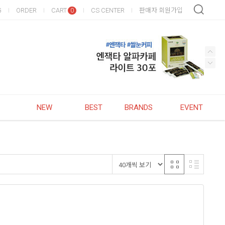
G
ORDER
CART
CS CENTER
판매자 회원가입
0
NEW
BEST
BRANDS
EVENT