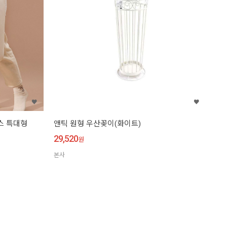
스 특대형
앤틱 원형 우산꽂이(화이트)
29,520
원
본사