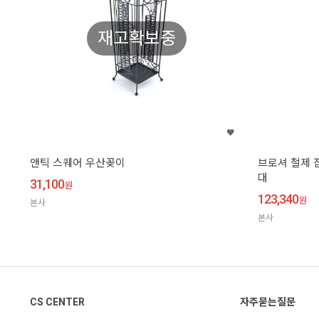
재고확보중
앤틱 스퀘어 우산꽂이
브로셔 철제 
대
31,100
원
123,340
원
본사
본사
CS CENTER
자주묻는질문