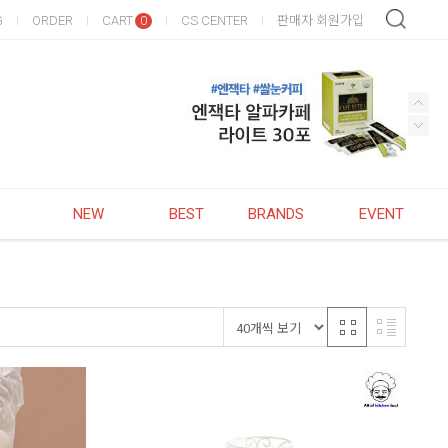
G
ORDER
CART
CS CENTER
판매자 회원가입
0
NEW
BEST
BRANDS
EVENT