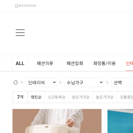
검색
BOOKMARK
ALL
패션의류
패션잡화
화장품/미용
인
7
개
랭킹순
신규등록순
낮은가격순
높은가격순
상품평