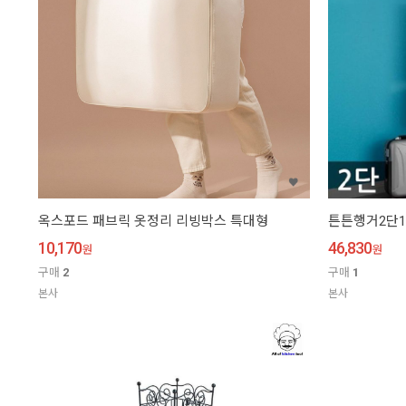
옥스포드 패브릭 옷정리 리빙박스 특대형
튼튼행거2단1
10,170
46,830
원
원
구매
2
구매
1
본사
본사