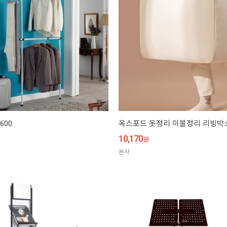
600
옥스포드 옷정리 이불정리 리빙박
10,170
원
본사