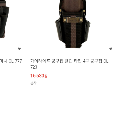
니 CL 777
가야라이프 공구집 클립 타입 4구 공구집 CL
723
16,530
원
본사