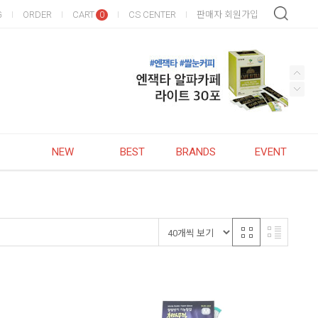
G
ORDER
CART
CS CENTER
판매자 회원가입
0
NEW
BEST
BRANDS
EVENT