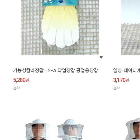
기능성칼라장갑 - 2EA 작업장갑 공업용장갑
일성-데이터케이
5,280
3,170
원
원
본사
본사