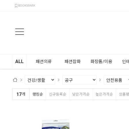
검색
BOOKMARK
ALL
패션의류
패션잡화
화장품/미용
인
17
개
랭킹순
신규등록순
낮은가격순
높은가격순
상품