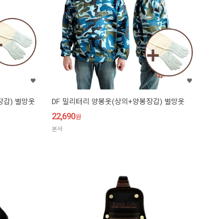
장갑) 벌망옷
DF 밀리터리 양봉옷(상의+양봉장갑) 벌망옷
22,690
원
본사