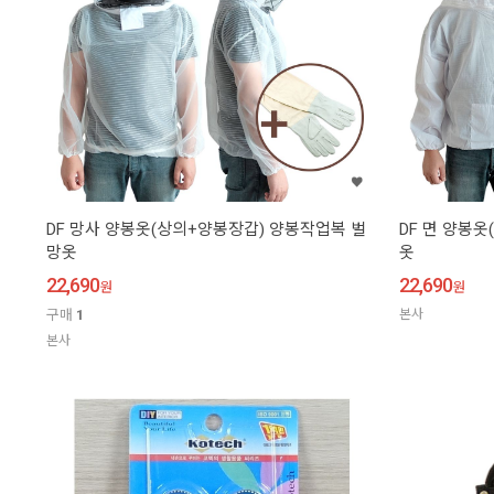
DF 망사 양봉옷(상의+양봉장갑) 양봉작업복 벌
DF 면 양봉
망옷
옷
22,690
22,690
원
원
구매
1
본사
본사