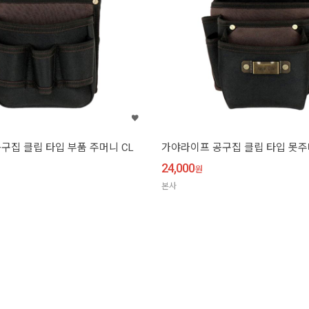
구집 클립 타입 부품 주머니 CL
가야라이프 공구집 클립 타입 못주머
24,000
원
본사