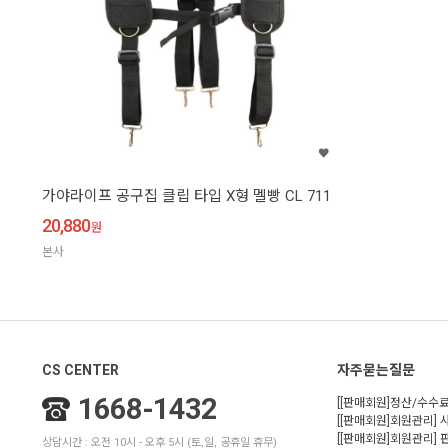
가야라이프 공구집 클립 타입 X형 멜빵 CL 711
20,880
원
본사
CS CENTER
자주묻는질문
1668-1432
[[판매회원]정산/수수료
[[판매회원]회원관리] 
[[판매회원]회원관리]
상담시간 : 오전 10시 - 오후 5시 (토,일, 공휴일 휴무)