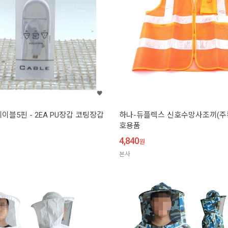
블5핀 - 2EA PU장갑 코팅장갑
하나-듀플렉스 신호수망사조끼(주황
호용품
4,840
원
본사