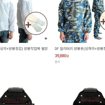
옷(상의+양봉장갑) 양봉작업복 벌망
DF 밀리터리 양봉옷(상하의+양봉
39,880
원
본사