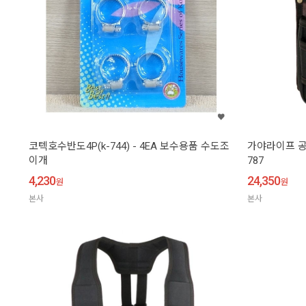
코텍호수반도4P(k-744) - 4EA 보수용품 수도조
가야라이프 공
이개
787
4,230
24,350
원
원
본사
본사