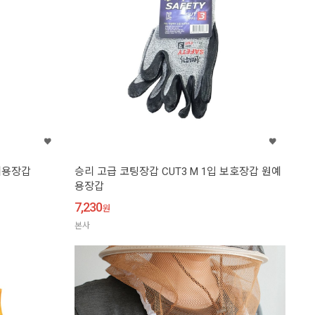
예용장갑
승리 고급 코팅장갑 CUT3 M 1입 보호장갑 원예
용장갑
7,230
원
본사