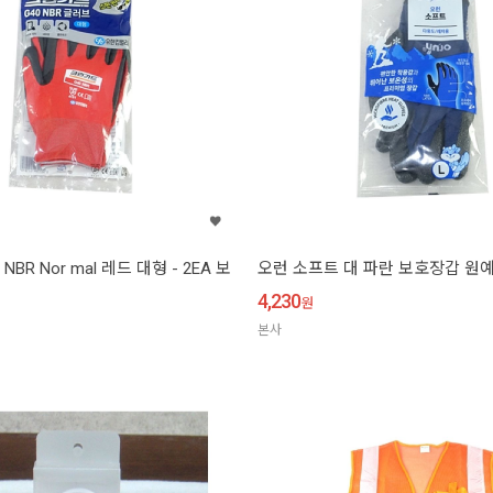
NBR Nor mal 레드 대형 - 2EA 보
오런 소프트 대 파란 보호장갑 원
4,230
원
본사