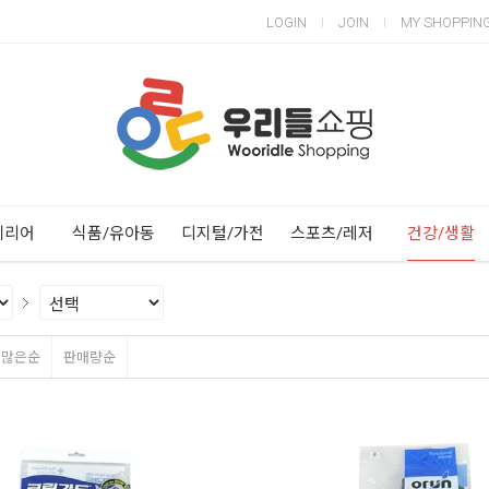
LOGIN
JOIN
MY SHOPPIN
Next
Previous
테리어
식품/유아동
디지털/가전
스포츠/레저
건강/생활
평많은순
판매량순