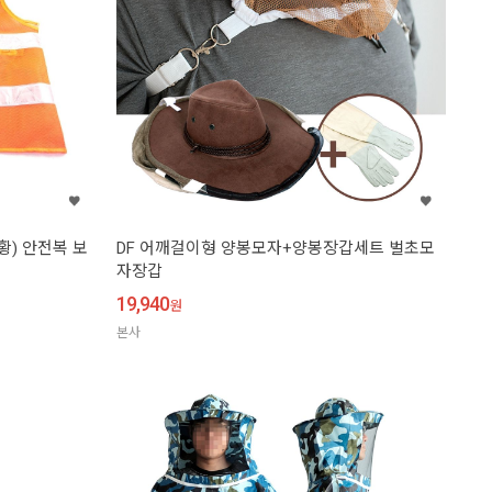
) 안전복 보
DF 어깨걸이형 양봉모자+양봉장갑세트 벌초모
자장갑
19,940
원
본사