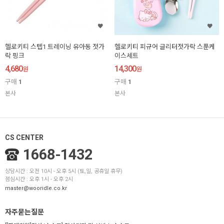
헬로키티 스텝1 트레이닝 유아동 젓가
헬로키티 피규어 글리터젓가락 스푼케
락 핑크
이스세트
4,680
14,300
원
원
구매
1
구매
1
본사
본사
CS CENTER
1668-1432
상담시간 : 오전 10시 - 오후 5시 (토,일, 공휴일 휴무)
점심시간 : 오후 1시 - 오후 2시
master@wooridle.co.kr
자주묻는질문