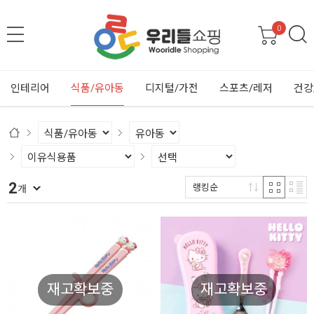
0
인테리어
식품/유아동
디지털/가전
스포츠/레저
건강
2
랭킹순
개
재고확보중
재고확보중