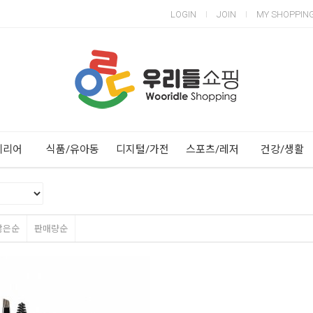
LOGIN
JOIN
MY SHOPPIN
Next
Previous
테리어
식품/유아동
디지털/가전
스포츠/레저
건강/생활
많은순
판매량순