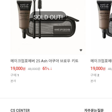
SOLD OUT!
메이크업포에버 25 Ash 아쿠아 브로우 키트
메이크업포에버 
19,000
61
19,000
원
48,000
원
%
원
48
구매
1
구매
2
본사
본사
CS CENTER
자주묻는질문