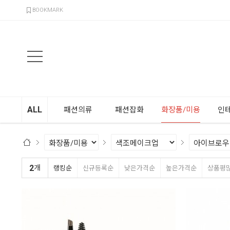
검색
BOOKMARK
ALL
패션의류
패션잡화
화장품/미용
인
2
개
랭킹순
신규등록순
낮은가격순
높은가격순
상품평