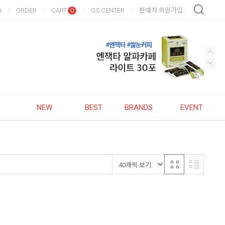
G
ORDER
CART
CS CENTER
판매자 회원가입
0
NEW
BEST
BRANDS
EVENT