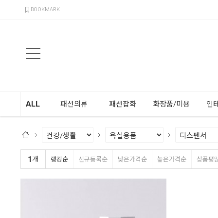
검색
BOOKMARK
ALL
패션의류
패션잡화
화장품/미용
인
1
개
랭킹순
신규등록순
낮은가격순
높은가격순
상품평