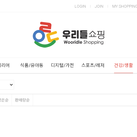
LOGIN
JOIN
MY SHOPPIN
Next
Previous
테리어
식품/유아동
디지털/가전
스포츠/레저
건강/생활
많은순
판매량순