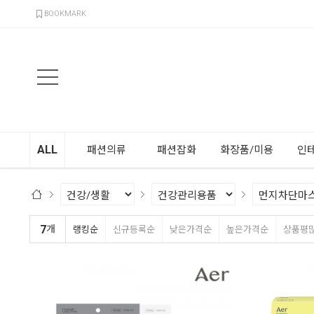
검색
BOOKMARK
ALL
패션의류
패션잡화
화장품/미용
인
7
개
랭킹순
신규등록순
낮은가격순
높은가격순
상품평