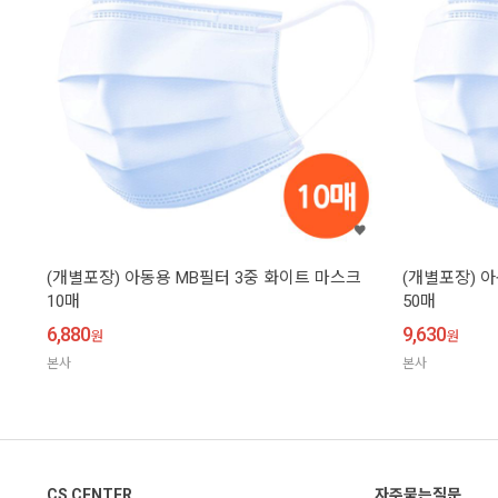
(개별포장) 아동용 MB필터 3중 화이트 마스크
(개별포장) 
10매
50매
6,880
9,630
원
원
본사
본사
CS CENTER
자주묻는질문