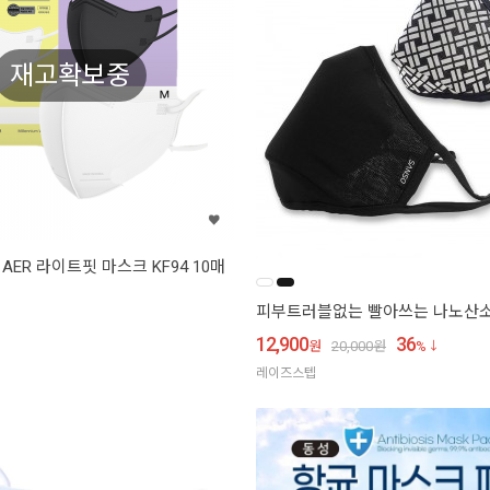
재고확보중
ER 라이트핏 마스크 KF94 10매
피부트러블없는 빨아쓰는 나노산
12,900
36
원
20,000
원
%
레이즈스텝