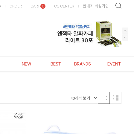
G
ORDER
CART
CS CENTER
판매자 회원가입
0
NEW
BEST
BRANDS
EVENT