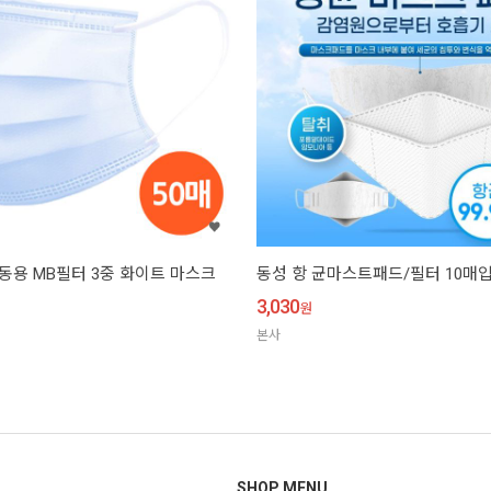
아동용 MB필터 3중 화이트 마스크
동성 항 균마스트패드/필터 10매입
3,030
원
본사
SHOP MENU