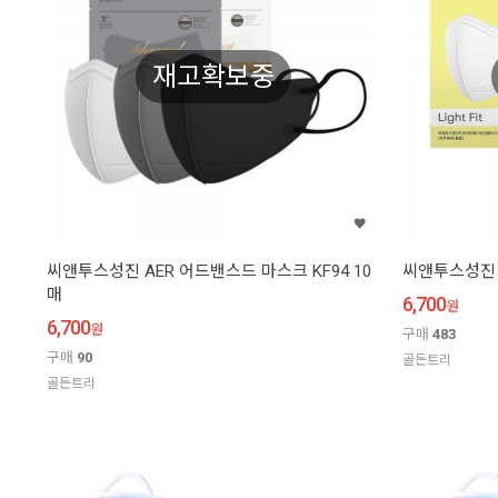
재고확보중
씨앤투스성진 AER 어드밴스드 마스크 KF94 10
씨앤투스성진 A
매
6,700
원
6,700
원
구매
483
구매
90
골든트리
골든트리