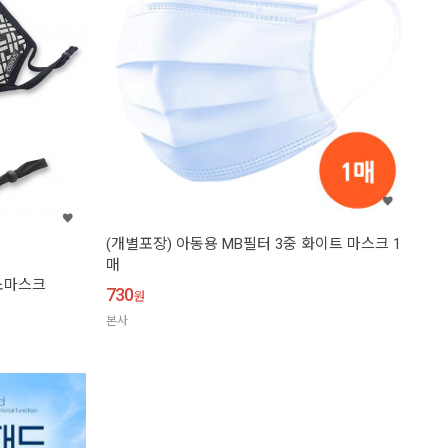
(개별포장) 아동용 MB필터 3중 화이트 마스크 1
매
소마스크
730
원
본사