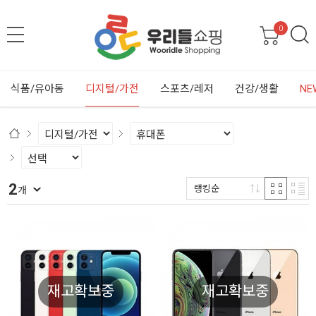
0
식품/유아동
디지털/가전
스포츠/레저
건강/생활
NE
2
랭킹순
개
재고확보중
재고확보중