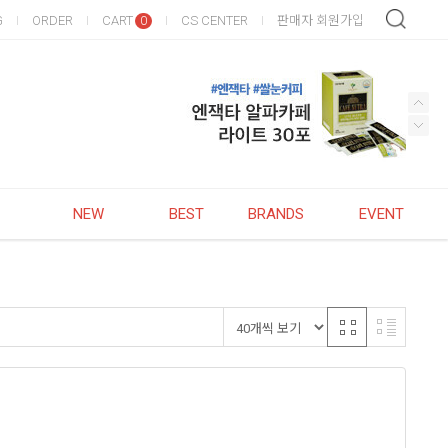
G
ORDER
CART
CS CENTER
판매자 회원가입
0
NEW
BEST
BRANDS
EVENT