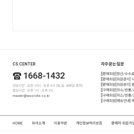
CS CENTER
자주묻는질문
1668-1432
[[판매회원]정산/수수료
[[판매회원]회원관리] 
[[판매회원]회원관리]
상담시간 : 오전 10시 - 오후 5시 (토,일, 공휴일 휴무)
[[구매회원]취소/반품
점심시간 : 오후 1시 - 오후 2시
[[구매회원]취소/반품/
master@wooridle.co.kr
[[구매회원]배송안내]
HOME
회사소개
이용약관
개인정보처리방침
판매자 회원가