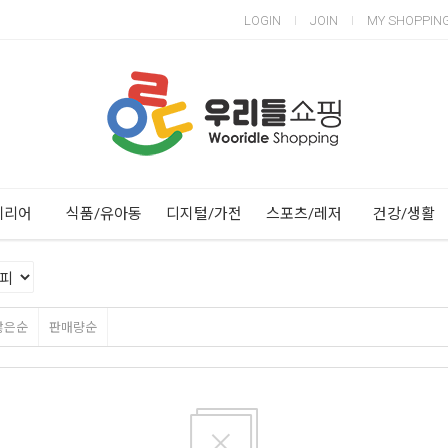
LOGIN
JOIN
MY SHOPPIN
Next
Previous
테리어
식품/유아동
디지털/가전
스포츠/레저
건강/생활
많은순
판매량순