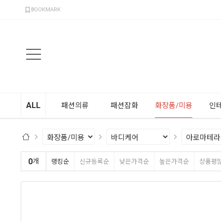
검색
BOOKMARK
ALL
패션의류
패션잡화
화장품/미용
인
0
개
랭킹순
신규등록순
낮은가격순
높은가격순
상품평