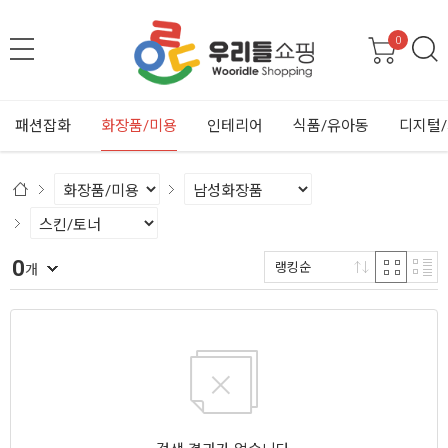
0
패션잡화
화장품/미용
인테리어
식품/유아동
디지털
0
랭킹순
개