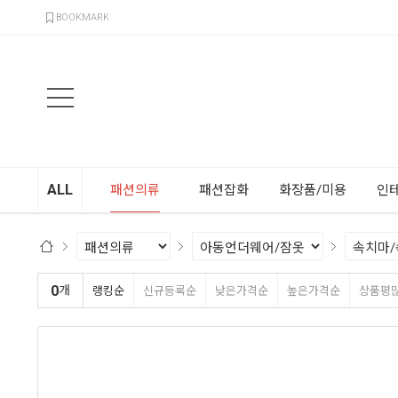
검색
BOOKMARK
ALL
패션의류
패션잡화
화장품/미용
인
0
개
랭킹순
신규등록순
낮은가격순
높은가격순
상품평