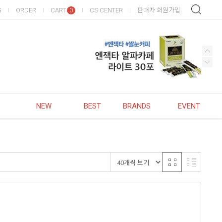
G
ORDER
CART
CS CENTER
판매자 회원가입
0
NEW
BEST
BRANDS
EVENT