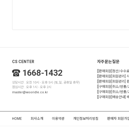
CS CENTER
자주묻는질문
1668-1432
[[판매회원]정산/수수료
[[판매회원]회원관리] 
[[판매회원]회원관리]
상담시간 : 오전 10시 - 오후 5시 (토,일, 공휴일 휴무)
[[구매회원]취소/반품
점심시간 : 오후 1시 - 오후 2시
[[구매회원]취소/반품/
master@wooridle.co.kr
[[구매회원]배송안내]
HOME
회사소개
이용약관
개인정보처리방침
판매자 회원가