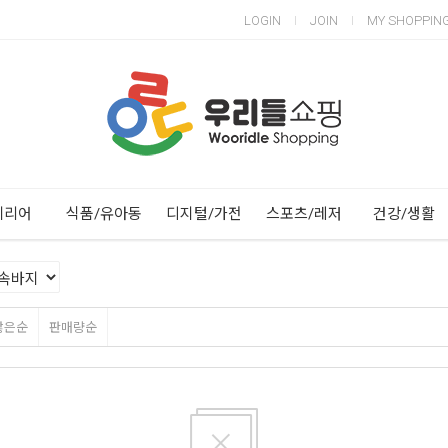
LOGIN
JOIN
MY SHOPPIN
Next
Previous
테리어
식품/유아동
디지털/가전
스포츠/레저
건강/생활
많은순
판매량순