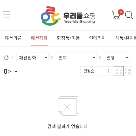
0
패션의류
패션잡화
화장품/미용
인테리어
식품/유아
0
랭킹순
개
검색 결과가 없습니다.