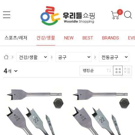
0
스포츠/레저
건강/생활
NEW
BEST
BRANDS
EV
4
랭킹순
개