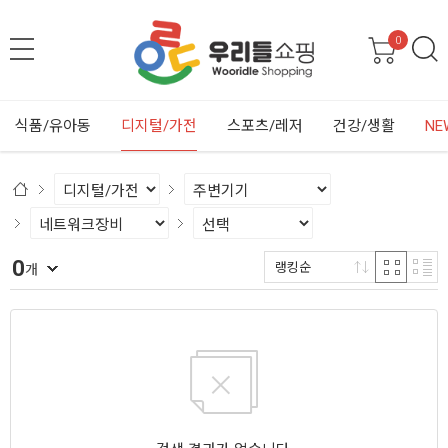
0
식품/유아동
디지털/가전
스포츠/레저
건강/생활
NE
0
랭킹순
개