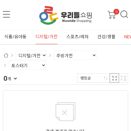
0
식품/유아동
디지털/가전
스포츠/레저
건강/생활
NE
0
랭킹순
개