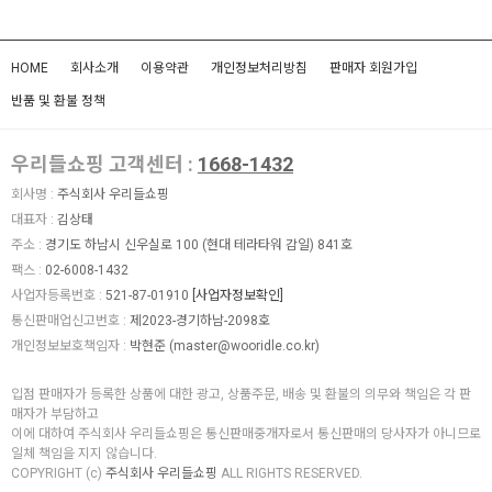
HOME
회사소개
이용약관
개인정보처리방침
판매자 회원가입
반품 및 환불 정책
우리들쇼핑 고객센터 :
1668-1432
회사명 :
주식회사 우리들쇼핑
대표자 :
김상태
주소 :
경기도 하남시 신우실로 100 (현대 테라타워 감일) 841호
팩스 :
02-6008-1432
사업자등록번호 :
521-87-01910
[사업자정보확인]
통신판매업신고번호 :
제2023-경기하남-2098호
개인정보보호책임자 :
박현준 (
master@wooridle.co.kr
)
입점 판매자가 등록한 상품에 대한 광고, 상품주문, 배송 및 환불의 의무와 책임은 각 판
매자가 부담하고
이에 대하여 주식회사 우리들쇼핑은 통신판매중개자로서 통신판매의 당사자가 아니므로
일체 책임을 지지 않습니다.
COPYRIGHT (c)
주식회사 우리들쇼핑
ALL RIGHTS RESERVED.