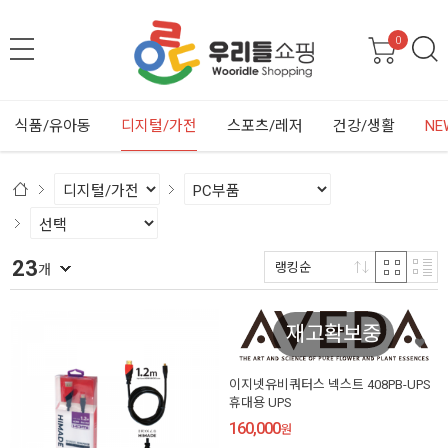
0
식품/유아동
디지털/가전
스포츠/레저
건강/생활
NE
23
랭킹순
개
재고확보중
이지넷유비쿼터스 넥스트 408PB-UPS
휴대용 UPS
160,000
원