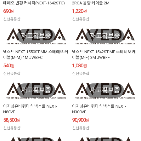
테레오 변환 커넥터(NEXT-1642STC)
2RCA 음향 케이블 2M
690
1,220
원
원
신선유통샵
신선유통샵
재고확보중
재고확보중
넥스트 NEXT-1550ST-MM 스테레오 케
넥스트 NEXT-1542ST-MF 스테레오 케
이블(M-M) 1M JWBFC
이블(M-F) 3M JWBFF
540
1,080
원
원
신선유통샵
신선유통샵
재고확보중
재고확보중
이지넷유비쿼터스 넥스트 NEXT-
이지넷유비쿼터스 넥스트 NEXT-
N80VE
N300VE
58,500
90,900
원
원
신선유통샵
신선유통샵