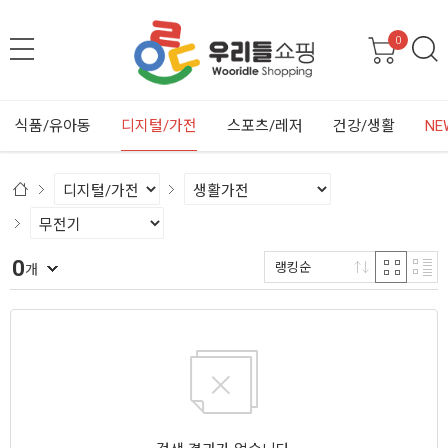
0
식품/유아동
디지털/가전
스포츠/레저
건강/생활
NE
0
랭킹순
개