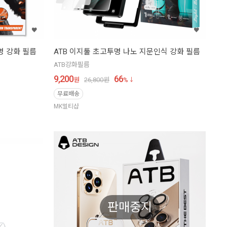
투명 강화 필름
ATB 이지툴 초고투명 나노 지문인식 강화 필름
ATB강화필름
9,200
66
원
26,800
원
%
무료배송
MK멀티샵
판매중지