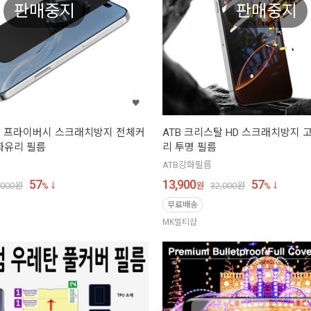
판매중지
판매중지
탈 프라이버시 스크래치방지 전체커
ATB 크리스탈 HD 스크래치방지 
화유리 필름
리 투명 필름
ATB강화필름
57
13,900
57
,000
원
%
원
32,000
원
%
무료배송
MK멀티샵