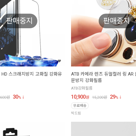
판매중지
판매중지
탈 HD 스크래치방지 고화질 강화유
ATB 카메라 렌즈 듀얼컬러 링 AR
문방지 강화필름
ATB강화필름
30
10,900
29
,600
원
%
원
15,200
원
%
무료배송
빅드림