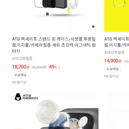
ATB 맥세이프 스탠드 링 케이스/사생활,투명필
ATB 맥세이
름,이지툴/카메라필름 세트 초강력 마그네틱 원
름,이지툴/카
터치
ATB강화필름
ATB강화필름
14,900
원
35
18,700
49
원
36,600
원
%
무료배송
무료배송
MK멀티샵
MK멀티샵