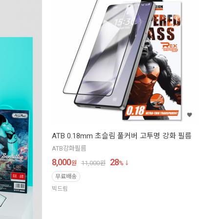
ATB 0.18mm 초슬림 풀커버 고투명 강화 필름
ATB강화필름
8,000
28
원
11,000
원
%
무료배송
빅드림