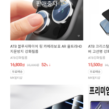
판매중지
ATB 블루사파이어 링 카메라보호 AR 울트라HD
ATB 크리스
지문방지 강화필름
버 고선명 강
ATB강화필름
ATB강화필름
16,800
52
15,500
원
35,000
원
%
원
36
무료배송
무료배송
MK멀티샵
MK멀티샵