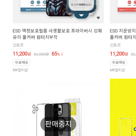
ESD 액정보호필름 사생활보호 프라이버시 강화
ESD 지문방
유리 풀커버 원터치부착
풀커버 원터
신토르
신토르
11,200
65
11,200
원
32,000
원
%
원
32
무료배송
무료배송
MK멀티샵
MK멀티샵
판매중지