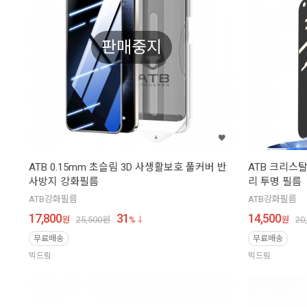
판매중지
ATB 0.15mm 초슬림 3D 사생활보호 풀커버 반
ATB 크리스
사방지 강화필름
리 투명 필름
ATB강화필름
ATB강화필름
17,800
31
14,500
원
25,500
원
%
원
20
무료배송
무료배송
빅드림
빅드림