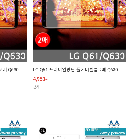
매 Q630
LG Q61 프리미엄방탄 풀커버필름 2매 Q630
4,950
원
본사