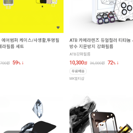
프 에어범퍼 케이스/사생활,투명필
ATB 카메라렌즈 듀얼컬러 티타늄 
메라필름 세트
방수 지문방지 강화필름
ATB강화필름
59
10,300
72
,700
원
%
원
36,000
원
%
무료배송
MK멀티샵