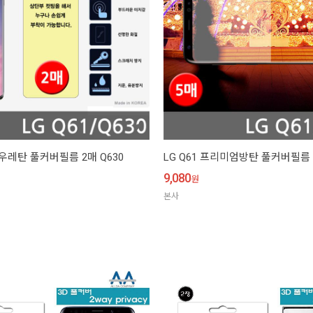
R 우레탄 풀커버필름 2매 Q630
LG Q61 프리미엄방탄 풀커버필름 5
9,080
원
본사