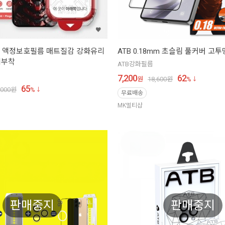
지 액정보호필름 매트질감 강화유리
ATB 0.18mm 초슬림 풀커버 고
치부착
ATB강화필름
7,200
62
원
18,600
원
%
65
,000
원
%
무료배송
MK멀티샵
판매중지
판매중지