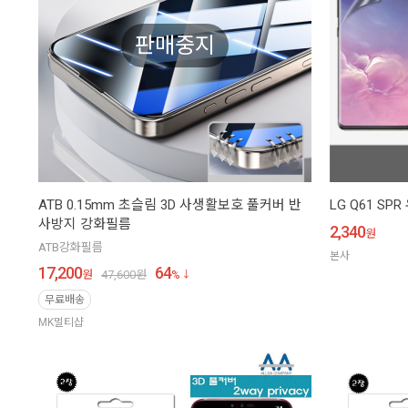
판매중지
ATB 0.15mm 초슬림 3D 사생활보호 풀커버 반
LG Q61 SP
사방지 강화필름
2,340
원
ATB강화필름
본사
17,200
64
원
47,600
원
%
무료배송
MK멀티샵