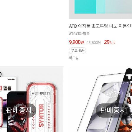
ATB 이지툴 초고투명 나노 지문인
ATB강화필름
9,900
29
원
13,800
원
%
무료배송
빅드림
판매중지
판매중지