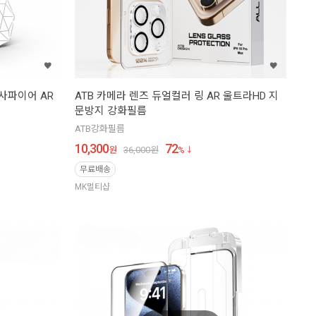
사파이어 AR
ATB 카메라 렌즈 듀얼컬러 링 AR 울트라HD 지
문방지 강화필름
ATB강화필름
10,300
72
원
36,000
원
%
무료배송
MK멀티샵