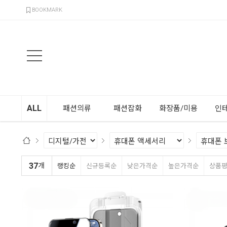
검색
BOOKMARK
ALL
패션의류
패션잡화
화장품/미용
인
37
개
랭킹순
신규등록순
낮은가격순
높은가격순
상품