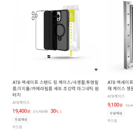
ATB 맥세이프 스탠드 링 케이스/사생활,투명필
ATB 맥세이
름,이지툴/카메라필름 세트 초강력 마그네틱 원
재 케이스 생
터치
ATB케이스
ATB케이스
9,100
원
12,6
19,400
30
원
27,700
원
%
무료배송
무료배송
빅드림
빅드림