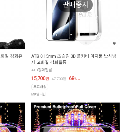
판매중지
고화질 강화유
ATB 0.15mm 초슬림 3D 풀커버 이지툴 반사방
지 고화질 강화필름
ATB강화필름
15,700
68
원
47,700
원
%
무료배송
MK멀티샵