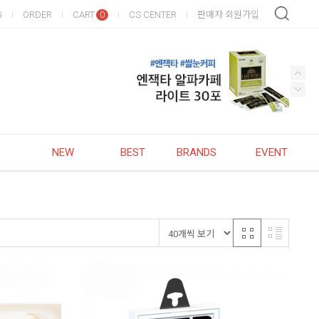
G
ORDER
CART
CS CENTER
판매자 회원가입
0
NEW
BEST
BRANDS
EVENT