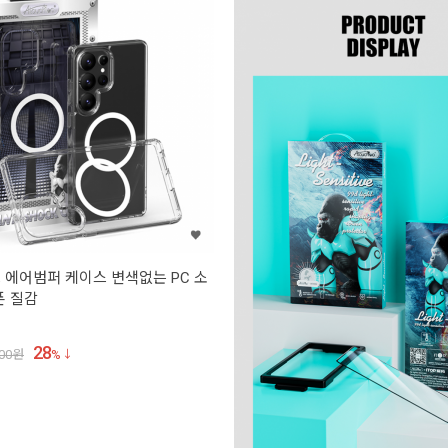
프 에어범퍼 케이스 변색없는 PC 소
폰 질감
28
00
원
%