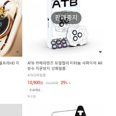
판매중지
 울트라HD 지
ATB 카메라렌즈 듀얼컬러 티타늄 사파이어 AR
방수 지문방지 강화필름
ATB강화필름
10,900
29
원
15,200
원
%
무료배송
빅드림