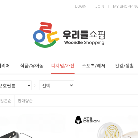
LOGIN
JOIN
MY SHOPPIN
Next
Previous
테리어
식품/유아동
디지털/가전
스포츠/레저
건강/생활
평많은순
판매량순