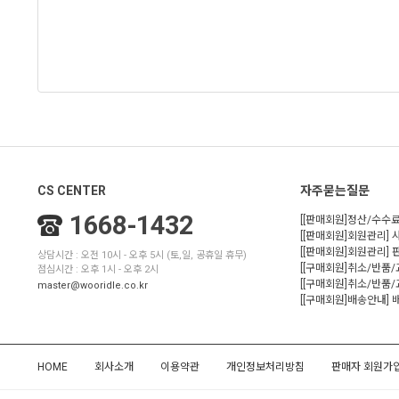
CS CENTER
자주묻는질문
1668-1432
[[판매회원]정산/수수료
[[판매회원]회원관리] 
[[판매회원]회원관리]
상담시간 : 오전 10시 - 오후 5시 (토,일, 공휴일 휴무)
[[구매회원]취소/반품
점심시간 : 오후 1시 - 오후 2시
[[구매회원]취소/반품/
master@wooridle.co.kr
[[구매회원]배송안내]
HOME
회사소개
이용약관
개인정보처리방침
판매자 회원가