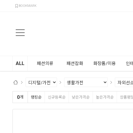
검색
BOOKMARK
ALL
패션의류
패션잡화
화장품/미용
인
0
개
랭킹순
신규등록순
낮은가격순
높은가격순
상품평