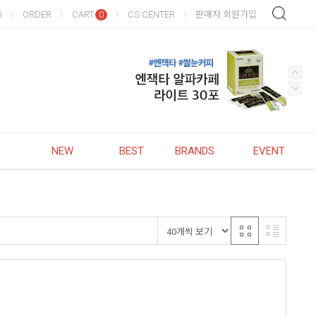
G
ORDER
CART
CS CENTER
판매자 회원가입
0
NEW
BEST
BRANDS
EVENT