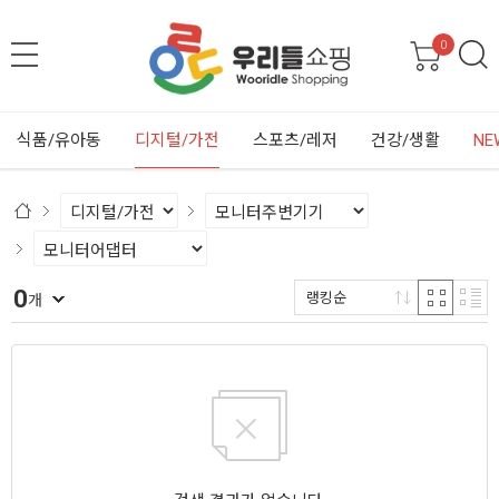
0
식품/유아동
디지털/가전
스포츠/레저
건강/생활
NE
0
랭킹순
개