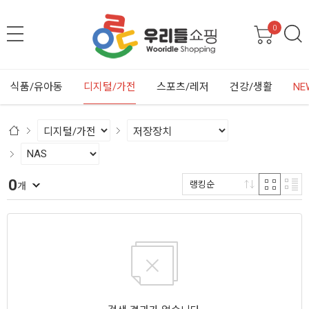
0
식품/유아동
디지털/가전
스포츠/레저
건강/생활
NE
0
랭킹순
개