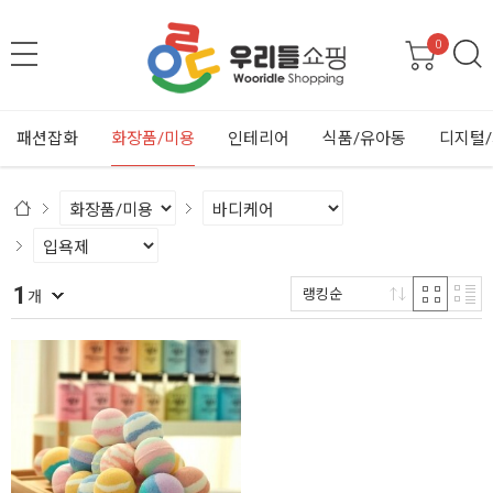
0
패션잡화
화장품/미용
인테리어
식품/유아동
디지털
1
랭킹순
개