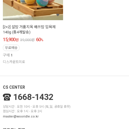
[2+2] 설밤 거품지옥 배쓰밤 입욕제
140g (총4개발송)
15,900
60
원
39,000
원
%
무료배송
구매
1
디스카운트미로
CS CENTER
1668-1432
상담시간 : 오전 10시 - 오후 5시 (토,일, 공휴일 휴무)
점심시간 : 오후 1시 - 오후 2시
master@wooridle.co.kr