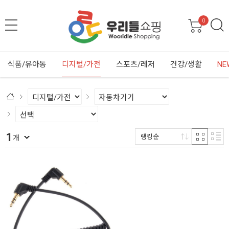
0
식품/유아동
디지털/가전
스포츠/레저
건강/생활
NE
1
랭킹순
개