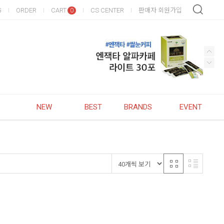
G
ORDER
CART
CS CENTER
판매자 회원가입
0
NEW
BEST
BRANDS
EVENT