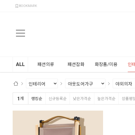
검색
BOOKMARK
ALL
패션의류
패션잡화
화장품/미용
인
1
개
랭킹순
신규등록순
낮은가격순
높은가격순
상품평