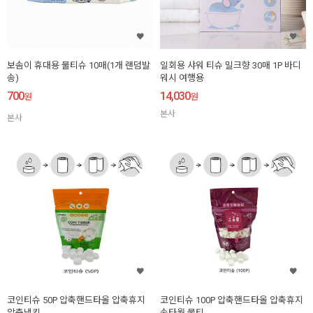
보솜이 휴대용 물티슈 10매(1개 랜덤발
일회용 샤워 티슈 밀크향 30매 1P 바디
송)
워시 여행용
700
14,030
원
원
본사
본사
코인티슈 50P 압축핸드타올 압축휴지
코인티슈 100P 압축핸드타올 압축휴지
압축냅킨
손타월 물티