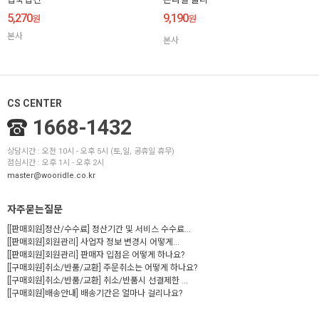
5,270
9,190
원
원
본사
본사
CS CENTER
1668-1432
상담시간 : 오전 10시 - 오후 5시 (토,일, 공휴일 휴무)
점심시간 : 오후 1시 - 오후 2시
master@wooridle.co.kr
자주묻는질문
[[판매회원]정산/수수료] 정산기간 및 서비스 수수료...
[[판매회원]회원관리] 사업자 정보 변경시 어떻게...
[[판매회원]회원관리] 판매자 입점은 어떻게 하나요?
[[구매회원]취소/반품/교환] 주문취소는 어떻게 하나요?
[[구매회원]취소/반품/교환] 취소/반품시 선결제한 ...
[[구매회원]배송안내] 배송기간은 얼마나 걸리나요?