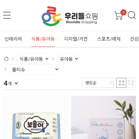
0
인테리어
식품/유아동
디지털/가전
스포츠/레저
건강
4
랭킹순
개