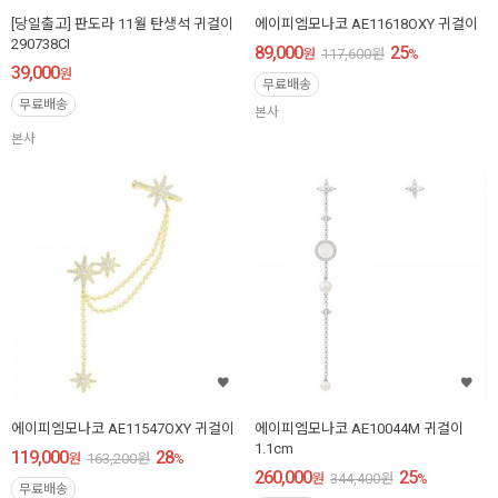
[당일출고] 판도라 11월 탄생석 귀걸이
에이피엠모나코 AE11618OXY 귀걸이
290738CI
89,000
25
원
117,600
원
%
39,000
원
무료배송
무료배송
본사
본사
에이피엠모나코 AE11547OXY 귀걸이
에이피엠모나코 AE10044M 귀걸이
1.1cm
119,000
28
원
163,200
원
%
260,000
25
원
344,400
원
%
무료배송