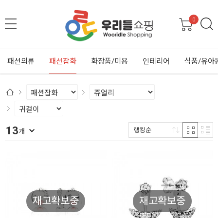
0
패션의류
패션잡화
화장품/미용
인테리어
식품/유아
13
랭킹순
개
재고확보중
재고확보중